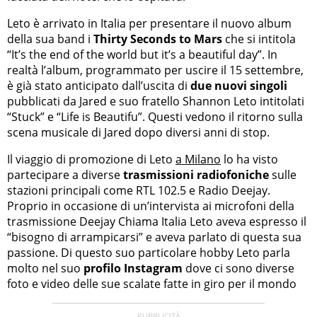
Leto è arrivato in Italia per presentare il nuovo album
della sua band i
Thirty Seconds to Mars
che si intitola
“It’s the end of the world but it’s a beautiful day”. In
realtà l’album, programmato per uscire il 15 settembre,
è già stato anticipato dall’uscita di
due nuovi singoli
pubblicati da Jared e suo fratello Shannon Leto intitolati
“Stuck” e “Life is Beautifu”. Questi vedono il ritorno sulla
scena musicale di Jared dopo diversi anni di stop.
Il viaggio di promozione di Leto
a Milano
lo ha visto
partecipare a diverse
trasmissioni radiofoniche
sulle
stazioni principali come RTL 102.5 e Radio Deejay.
Proprio in occasione di un’intervista ai microfoni della
trasmissione Deejay Chiama Italia Leto aveva espresso il
“bisogno di arrampicarsi” e aveva parlato di questa sua
passione. Di questo suo particolare hobby Leto parla
molto nel suo
profilo Instagram
dove ci sono diverse
foto e video delle sue scalate fatte in giro per il mondo