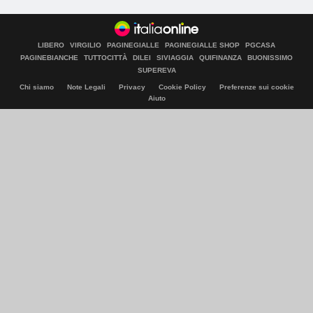
LIBERO
VIRGILIO
PAGINEGIALLE
PAGINEGIALLE SHOP
PGCASA
PAGINEBIANCHE
TUTTOCITTÀ
DILEI
SIVIAGGIA
QUIFINANZA
BUONISSIMO
SUPEREVA
Chi siamo
Note Legali
Privacy
Cookie Policy
Preferenze sui cookie
Aiuto
© Italiaonline S.p.A. 2026
Direzione e coordinamento di Libero Acquisition S.á r.l.
P. IVA 03970540963