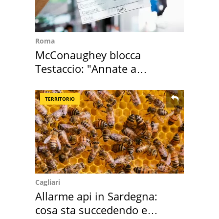
Roma
McConaughey blocca
Testaccio: "Annate a
Positano a rompe er c..."
TERRITORIO
Cagliari
Allarme api in Sardegna:
cosa sta succedendo e