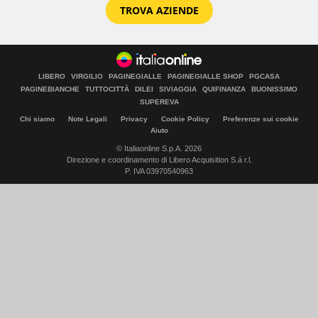
TROVA AZIENDE
LIBERO
VIRGILIO
PAGINEGIALLE
PAGINEGIALLE SHOP
PGCASA
PAGINEBIANCHE
TUTTOCITTÀ
DILEI
SIVIAGGIA
QUIFINANZA
BUONISSIMO
SUPEREVA
Chi siamo
Note Legali
Privacy
Cookie Policy
Preferenze sui cookie
Aiuto
© Italiaonline S.p.A. 2026
Direzione e coordinamento di Libero Acquisition S.á r.l.
P. IVA 03970540963