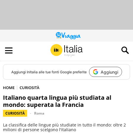
QUESTO
SITO
CONTRIBUISCE
ALL’AUDIENCE
DI
Aggiungi
Aggiungi
InItalia
alle tue fonti Google preferite
HOME
CURIOSITÀ
Italiano quarta lingua più studiata al
mondo: superata la Francia
CURIOSITÀ
Roma
La classifica delle lingue più studiate in tutto il mondo: oltre 2
milioni di persone scelgono l'italiano