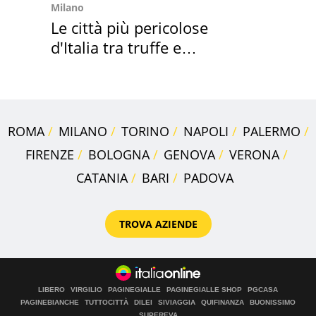
Milano
Le città più pericolose
d'Italia tra truffe e
criminalità
ROMA
MILANO
TORINO
NAPOLI
PALERMO
FIRENZE
BOLOGNA
GENOVA
VERONA
CATANIA
BARI
PADOVA
TROVA AZIENDE
LIBERO
VIRGILIO
PAGINEGIALLE
PAGINEGIALLE SHOP
PGCASA
PAGINEBIANCHE
TUTTOCITTÀ
DILEI
SIVIAGGIA
QUIFINANZA
BUONISSIMO
SUPEREVA