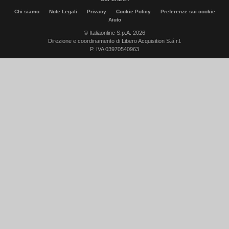
Chi siamo
Note Legali
Privacy
Cookie Policy
Preferenze sui cookie
Aiuto
© Italiaonline S.p.A. 2026
Direzione e coordinamento di Libero Acquisition S.á r.l.
P. IVA 03970540963