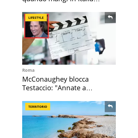
secondo la BBC
LIFESTYLE
Roma
McConaughey blocca
Testaccio: "Annate a
Positano a rompe er c..."
TERRITORIO