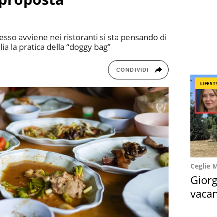
esso avviene nei ristoranti si sta pensando di
ia la pratica della “doggy bag”
CONDIVIDI
LIFEST
Ceglie 
Giorg
vacan
locat