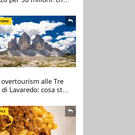
 comprato
TORIO
 overtourism alle Tre
 di Lavaredo: cosa sta
edendo
TYLE