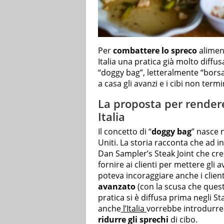
Per
combattere lo spreco
alimen
Italia una pratica già molto diffusa 
“doggy bag”, letteralmente “borsa p
a casa gli avanzi e i cibi non termi
La proposta per rendere
Italia
Il concetto di “
doggy bag
” nasce 
Uniti. La storia racconta che ad in
Dan Sampler’s Steak Joint che cre
fornire ai clienti per mettere gli
poteva incoraggiare anche i clienti
avanzato
(con la scusa che quest
pratica si è diffusa prima negli Sta
anche
l’Italia
vorrebbe introdurre 
ridurre gli sprechi
di cibo.