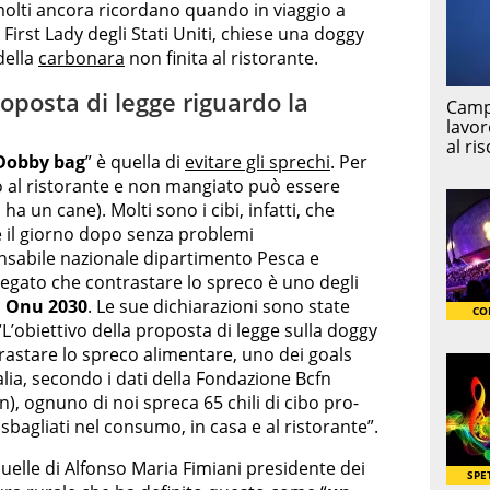
 molti ancora ricordano quando in viaggio a
a First Lady degli Stati Uniti, chiese una doggy
della
carbonara
non finita al ristorante.
roposta di legge riguardo la
Dobby bag
” è quella di
evitare gli sprechi
. Per
o al ristorante e non mangiato può essere
a un cane). Molti sono i cibi, infatti, che
il giorno dopo senza problemi
nsabile nazionale dipartimento Pesca e
piegato che contrastare lo spreco è uno degli
a Onu 2030
. Le sue dichiarazioni sono state
“L’obiettivo della proposta di legge sulla doggy
trastare lo spreco alimentare, uno dei goals
talia, secondo i dati della Fondazione Bcfn
n), ognuno di noi spreca 65 chili di cibo pro-
bagliati nel consumo, in casa e al ristorante”.
quelle di Alfonso Maria Fimiani presidente dei