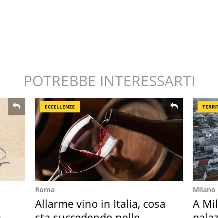
POTREBBE INTERESSARTI
ECCELLENZE
TERRI
Roma
Milano
Allarme vino in Italia, cosa
A Mi
ar
sta succedendo nelle
palaz