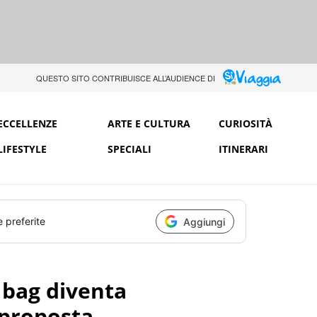
QUESTO SITO CONTRIBUISCE ALL’AUDIENCE DI
ECCELLENZE
ARTE E CULTURA
CURIOSITÀ
LIFESTYLE
SPECIALI
ITINERARI
e preferite
Aggiungi
y bag diventa
La proposta