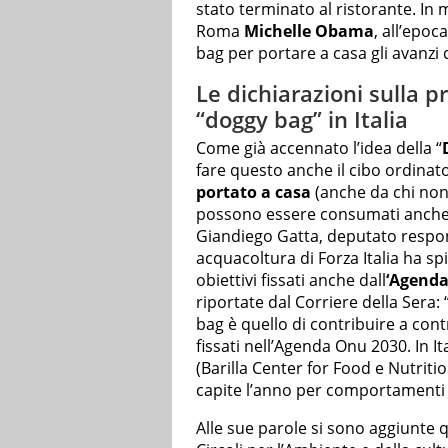
stato terminato al ristorante. In
Roma
Michelle Obama
, all’epoc
bag per portare a casa gli avanzi 
Le dichiarazioni sulla p
“doggy bag” in Italia
Come già accennato l’idea della “
fare questo anche il cibo ordinat
portato a casa
(anche da chi non h
possono essere consumati anche 
Giandiego Gatta, deputato respo
acquacoltura di Forza Italia ha s
obiettivi fissati anche dall
‘Agend
riportate dal Corriere della Sera: 
bag è quello di contribuire a con
fissati nell’Agenda Onu 2030. In I
(Barilla Center for Food e Nutritio
capite l’anno per comportamenti s
Alle sue parole si sono aggiunte 