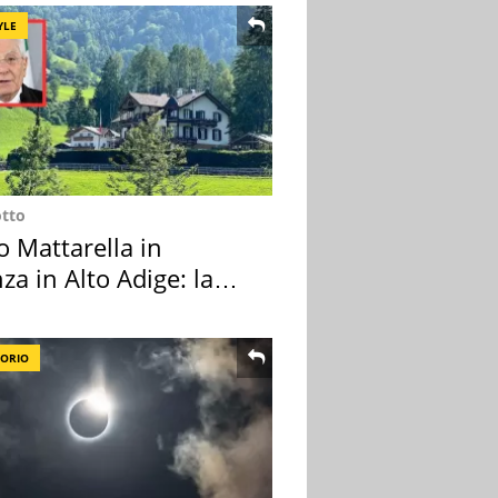
YLE
otto
o Mattarella in
za in Alto Adige: la
ion scelta
TORIO