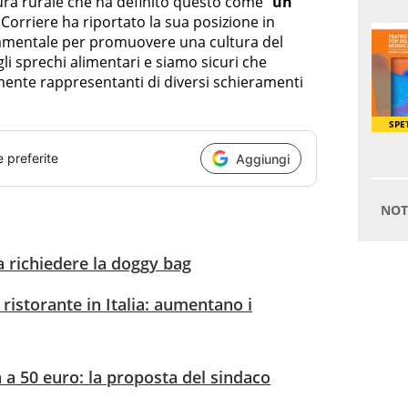
tura rurale che ha definito questo come “
un
 Corriere ha riportato la sua posizione in
amentale per promuovere una cultura del
i sprechi alimentari e siamo sicuri che
lmente rappresentanti di diversi schieramenti
e preferite
Aggiungi
 a richiedere la doggy bag
ristorante in Italia: aumentano i
 a 50 euro: la proposta del sindaco