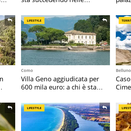
nostre cantine
l'ha
LIFESTYLE
TERRI
Como
Belluno
in
Villa Geno aggiudicata per
Caso
600 mila euro: a chi è stata
Cime
assegnata
succ
LIFESTYLE
LIFES