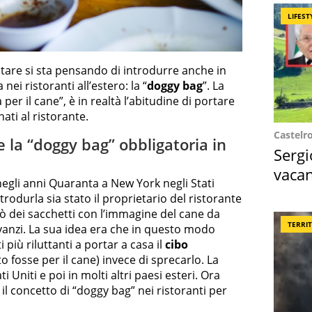
LIFEST
tare si sta pensando di introdurre anche in
nei ristoranti all’estero: la “
doggy bag
”. La
er il cane”, è in realtà l’abitudine di portare
nati al ristorante.
Castelr
 la “doggy bag” obbligatoria in
Sergi
vacan
negli anni Quaranta a New York negli Stati
locat
trodurla sia stato il proprietario del ristorante
ò dei sacchetti con l’immagine del cane da
TERRI
 avanzi. La sua idea era che in questo modo
 più riluttanti a portar a casa il
cibo
o fosse per il cane) invece di sprecarlo. La
ti Uniti e poi in molti altri paesi esteri. Ora
il concetto di “doggy bag” nei ristoranti per