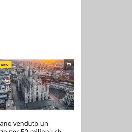
TORIO
lano venduto un
zo per 50 milioni: chi