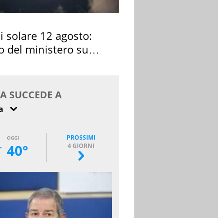
si solare 12 agosto:
o del ministero su
 osservarla