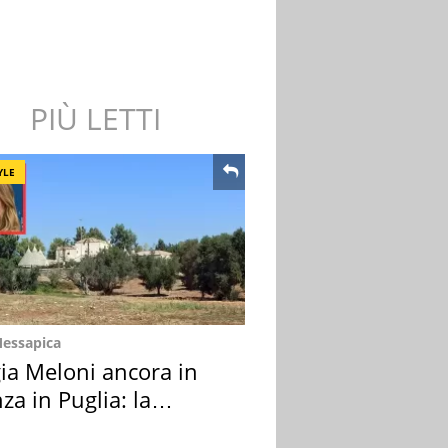
PIÙ LETTI
YLE
Messapica
ia Meloni ancora in
za in Puglia: la
ion scelta