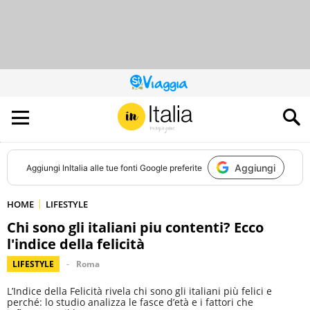
QUESTO
SITO
CONTRIBUISCE
ALL’AUDIENCE
DI
Aggiungi
Aggiungi
InItalia
alle tue fonti Google preferite
HOME
LIFESTYLE
Chi sono gli italiani piu contenti? Ecco
l'indice della felicità
LIFESTYLE
Roma
L’Indice della Felicità rivela chi sono gli italiani più felici e
perché: lo studio analizza le fasce d’età e i fattori che