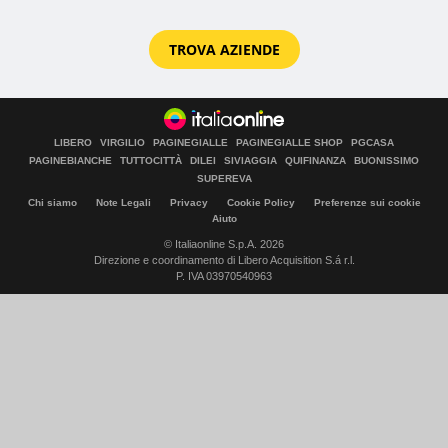
TROVA AZIENDE
LIBERO
VIRGILIO
PAGINEGIALLE
PAGINEGIALLE SHOP
PGCASA
PAGINEBIANCHE
TUTTOCITTÀ
DILEI
SIVIAGGIA
QUIFINANZA
BUONISSIMO
SUPEREVA
Chi siamo
Note Legali
Privacy
Cookie Policy
Preferenze sui cookie
Aiuto
© Italiaonline S.p.A. 2026
Direzione e coordinamento di Libero Acquisition S.á r.l.
P. IVA 03970540963