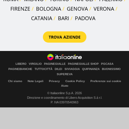
FIRENZE
BOLOGNA
GENOVA
VERONA
CATANIA
BARI
PADOVA
TROVA AZIENDE
LIBERO
VIRGILIO
PAGINEGIALLE
PAGINEGIALLE SHOP
PGCASA
PAGINEBIANCHE
TUTTOCITTÀ
DILEI
SIVIAGGIA
QUIFINANZA
BUONISSIMO
SUPEREVA
Chi siamo
Note Legali
Privacy
Cookie Policy
Preferenze sui cookie
Aiuto
© Italiaonline S.p.A. 2026
Direzione e coordinamento di Libero Acquisition S.á r.l.
P. IVA 03970540963