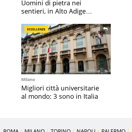
Uomini di pietra nei
sentieri, in Alto Adige
scatta l'allarme
ECCELLENZE
Milano
Migliori città universitarie
al mondo: 3 sono in Italia
ROMA
MILANO
TORINO
NAPOLI
PALERMO