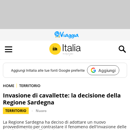
QUESTO
SITO
CONTRIBUISCE
ALL’AUDIENCE
DI
Aggiungi
Aggiungi
InItalia
alle tue fonti Google preferite
HOME
TERRITORIO
Invasione di cavallette: la decisione della
Regione Sardegna
TERRITORIO
Nuoro
La Regione Sardegna ha deciso di adottare un nuovo
provvedimento per contrastare il fenomeno dell'invasione delle