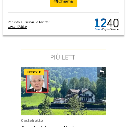
Chiama
Per info su servizi e tariffe:
www.1240.it
PIÙ LETTI
LIFESTYLE
Castelrotto