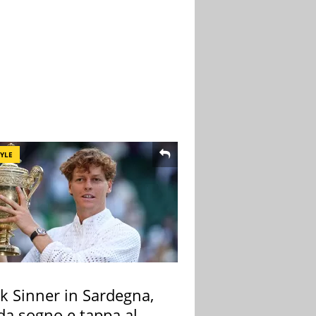
TYLE
k Sinner in Sardegna,
 da sogno e tappa al