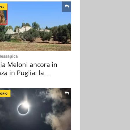
YLE
Messapica
ia Meloni ancora in
za in Puglia: la
ion scelta
TORIO