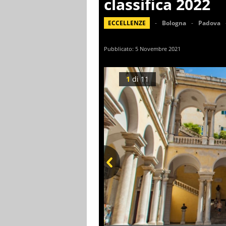
classifica 2022
ECCELLENZE
Bologna
Padova
Pubblicato:
5 Novembre 2021
1
di
11
Prev