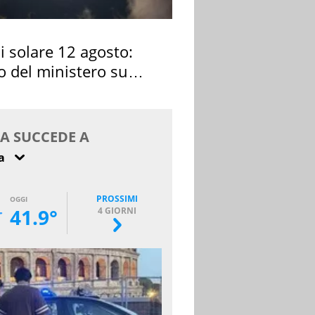
si solare 12 agosto:
o del ministero su
 osservarla