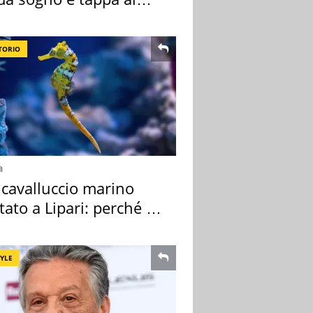
ount
TORIO
a
 cavalluccio marino
tato a Lipari: perché è
ale
TYLE