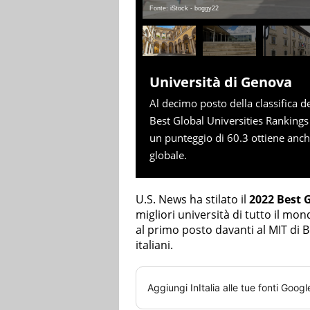
Fonte: iStock - boggy22
Università di Genova
Al decimo posto della classifica de
Best Global Universities Rankings 
un punteggio di 60.3 ottiene anc
globale.
U.S. News ha stilato il
2022 Best 
migliori università di tutto il m
al primo posto davanti al MIT di B
italiani.
Aggiungi
InItalia
alle tue fonti Googl