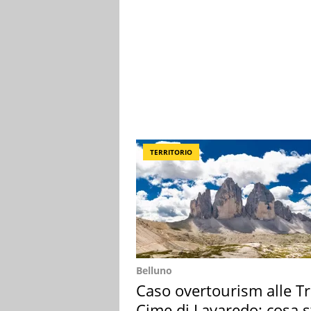
TERRITORIO
Belluno
Caso overtourism alle T
Cime di Lavaredo: cosa s