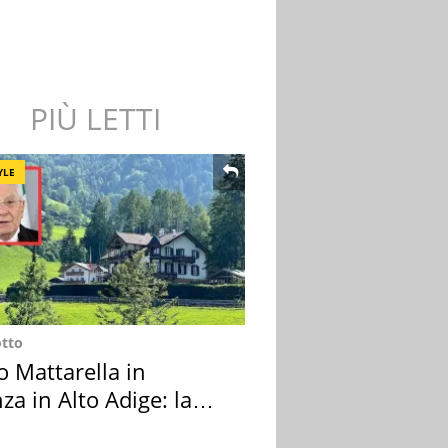
PIÙ LETTI
YLE
otto
o Mattarella in
za in Alto Adige: la
ion scelta