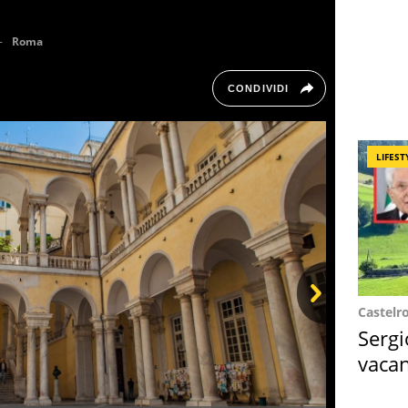
Roma
CONDIVIDI
LIFEST
Castelr
Next
Sergi
vacan
locat