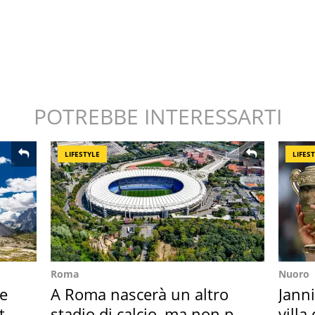
POTREBBE INTERESSARTI
LIFESTYLE
LIFES
Roma
Nuoro
re
A Roma nascerà un altro
Janni
ta
stadio di calcio, ma non per
villa