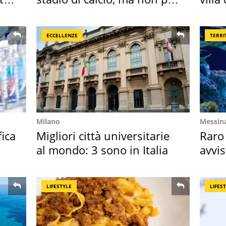
Roma e Lazio
disc
ECCELLENZE
TERRI
Milano
Messin
fica
Migliori città universitarie
Raro
al mondo: 3 sono in Italia
avvis
speci
LIFESTYLE
LIFES