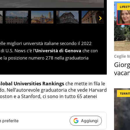
LIFEST
Next
lle migliori università italiane secondo il 2022
di U.S. News c'è l'
Università di Genova
che con
Ceglie 
he la posizione numero 278 nella graduatoria
Giorg
vacan
locat
Global Universities Rankings
che mette in fila le
ondo. Nell’autorevole graduatoria che vede Harvard
TERRI
oston e a Stanford, ci sono in tutto 65 atenei
e preferite
Aggiungi