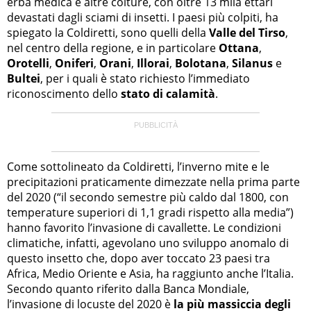
erba medica e altre colture, con oltre 13 mila ettari
devastati dagli sciami di insetti. I paesi più colpiti, ha
spiegato la Coldiretti, sono quelli della
Valle del Tirso
,
nel centro della regione, e in particolare
Ottana
,
Orotelli
,
Oniferi
,
Orani
,
Illorai
,
Bolotana
,
Silanus
e
Bultei
, per i quali è stato richiesto l’immediato
riconoscimento dello
stato di calamità
.
Come sottolineato da Coldiretti, l’inverno mite e le
precipitazioni praticamente dimezzate nella prima parte
del 2020 (“il secondo semestre più caldo dal 1800, con
temperature superiori di 1,1 gradi rispetto alla media”)
hanno favorito l’invasione di cavallette. Le condizioni
climatiche, infatti, agevolano uno sviluppo anomalo di
questo insetto che, dopo aver toccato 23 paesi tra
Africa, Medio Oriente e Asia, ha raggiunto anche l’Italia.
Secondo quanto riferito dalla Banca Mondiale,
l’invasione di locuste del 2020 è
la più massiccia degli