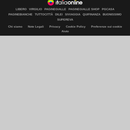
LIBERO
VIRGILIO
PAGINEGIALLE
PAGINEGIALLE SHOP
PGCASA
PAGINEBIANCHE
TUTTOCITTÀ
DILEI
SIVIAGGIA
QUIFINANZA
BUONISSIMO
SUPEREVA
Chi siamo
Note Legali
Privacy
Cookie Policy
Preferenze sui cookie
Aiuto
© Italiaonline S.p.A. 2026
Direzione e coordinamento di Libero Acquisition S.á r.l.
P. IVA 03970540963