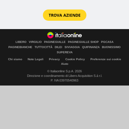
TROVA AZIENDE
LIBERO
VIRGILIO
PAGINEGIALLE
PAGINEGIALLE SHOP
PGCASA
PAGINEBIANCHE
TUTTOCITTÀ
DILEI
SIVIAGGIA
QUIFINANZA
BUONISSIMO
SUPEREVA
Chi siamo
Note Legali
Privacy
Cookie Policy
Preferenze sui cookie
Aiuto
© Italiaonline S.p.A. 2026
Direzione e coordinamento di Libero Acquisition S.á r.l.
P. IVA 03970540963