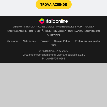
TROVA AZIENDE
LIBERO
VIRGILIO
PAGINEGIALLE
PAGINEGIALLE SHOP
PGCASA
PAGINEBIANCHE
TUTTOCITTÀ
DILEI
SIVIAGGIA
QUIFINANZA
BUONISSIMO
SUPEREVA
Chi siamo
Note Legali
Privacy
Cookie Policy
Preferenze sui cookie
Aiuto
© Italiaonline S.p.A. 2026
Direzione e coordinamento di Libero Acquisition S.á r.l.
P. IVA 03970540963