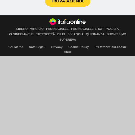
TROVA AZIENDE
LIBERO
VIRGILIO
PAGINEGIALLE
PAGINEGIALLE SHOP
PGCASA
PAGINEBIANCHE
TUTTOCITTÀ
DILEI
SIVIAGGIA
QUIFINANZA
BUONISSIMO
SUPEREVA
Chi siamo
Note Legali
Privacy
Cookie Policy
Preferenze sui cookie
Aiuto
© Italiaonline S.p.A. 2026
Direzione e coordinamento di Libero Acquisition S.á r.l.
P. IVA 03970540963