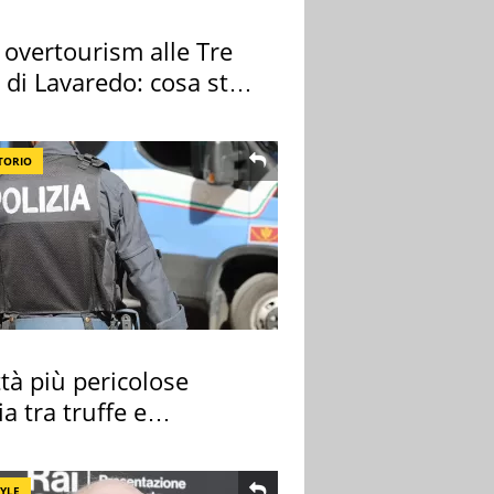
 overtourism alle Tre
 di Lavaredo: cosa sta
edendo
TORIO
ttà più pericolose
lia tra truffe e
nalità
TYLE