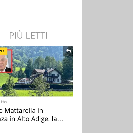
PIÙ LETTI
YLE
otto
o Mattarella in
za in Alto Adige: la
ion scelta