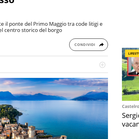
e il ponte del Primo Maggio tra code litigi e
el centro storico del borgo
CONDIVIDI
LIFEST
missione! Specializzata in storytelling di viaggi,
 e coach di scrittura creativa.
Castelr
Sergi
vacan
locat