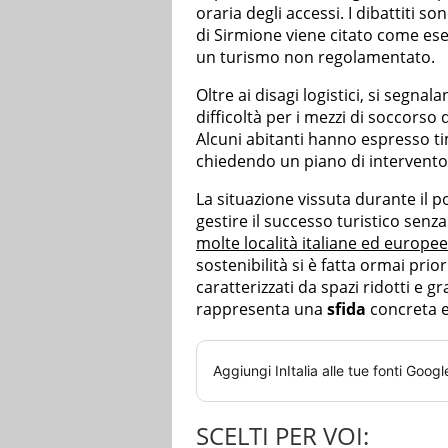
oraria degli accessi. I dibattiti so
di Sirmione viene citato come es
un turismo non regolamentato.
Oltre ai disagi logistici, si segn
difficoltà per i mezzi di soccorso 
Alcuni abitanti hanno espresso tim
chiedendo un piano di intervento
La situazione vissuta durante il p
gestire il successo turistico senz
molte località italiane ed europee
sostenibilità si è fatta ormai pri
caratterizzati da spazi ridotti e gra
rappresenta una
sfida
concreta e
Aggiungi
InItalia
alle tue fonti Googl
SCELTI PER VOI: