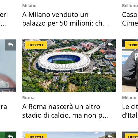
Milano
Belluno
eri
A Milano venduto un
Caso
e
palazzo per 50 milioni: chi
Cime
l'ha comprato
succ
LIFESTYLE
TERRI
Roma
Milano
ra
A Roma nascerà un altro
Le ci
stadio di calcio, ma non per
d'Ita
Roma e Lazio
crimi
LIFESTYLE
LIFES