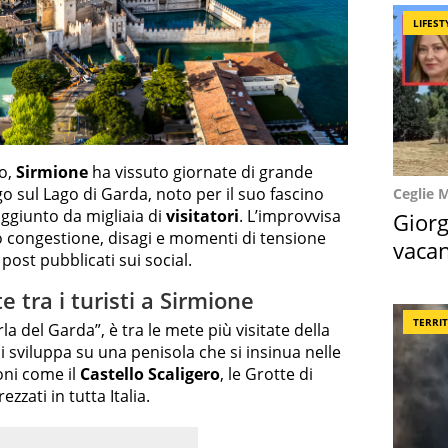
LIFEST
o,
Sirmione
ha vissuto giornate di grande
go sul Lago di Garda, noto per il suo fascino
Ceglie 
aggiunto da migliaia di
visitatori
. L’improvvisa
Giorg
o congestione, disagi e momenti di tensione
vacan
ost pubblicati sui social.
locat
e tra i turisti a Sirmione
TERRI
 del Garda”, è tra le mete più visitate della
i sviluppa su una penisola che si insinua nelle
oni come il
Castello Scaligero
, le Grotte di
zzati in tutta Italia.