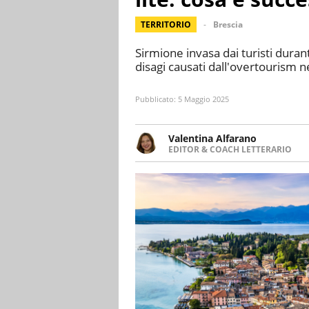
TERRITORIO
Brescia
Sirmione invasa dai turisti durant
disagi causati dall'overtourism n
Pubblicato:
5 Maggio 2025
Valentina Alfarano
EDITOR & COACH LETTERARIO
LINKEDIN
Lavorare con le storie è la mia 
INSTAGRAM
lavoro come editor di narrativa