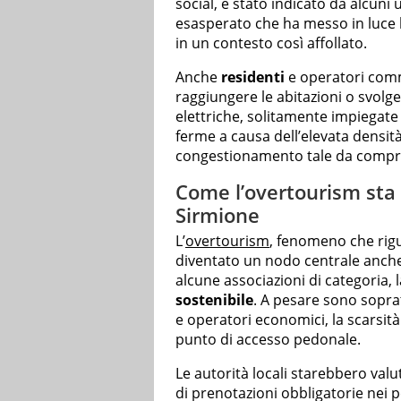
social, è stato indicato da alcuni
esasperato che ha messo in luce la 
in un contesto così affollato.
Anche
residenti
e operatori comm
raggiungere le abitazioni o svolger
elettriche, solitamente impiegate 
ferme a causa dell’elevata densità
congestionamento tale da comprom
Come l’overtourism sta 
Sirmione
L’
overtourism
, fenomeno che rigu
diventato un nodo centrale anch
alcune associazioni di categoria, l
sostenibile
. A pesare sono sopra
e operatori economici, la scarsità
punto di accesso pedonale.
Le autorità locali starebbero valu
di prenotazioni obbligatorie nei p