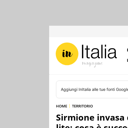
Aggiungi
InItalia
alle tue fonti Googl
HOME
TERRITORIO
Sirmione invasa d
lite: cosa è succ