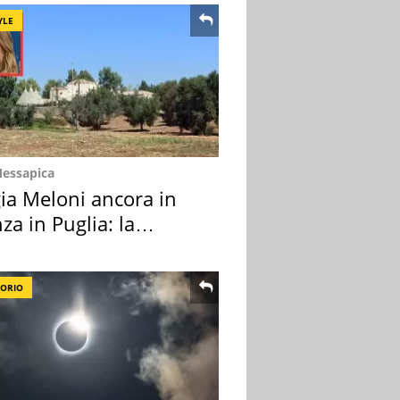
YLE
Messapica
ia Meloni ancora in
za in Puglia: la
ion scelta
TORIO