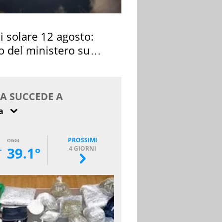
si solare 12 agosto:
o del ministero su
 osservarla