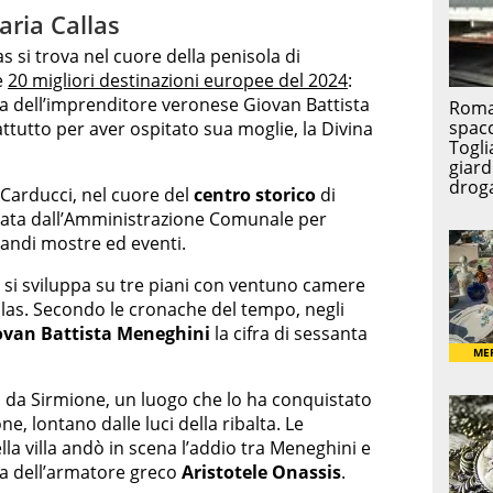
Maria Callas
s si trova nel cuore della penisola di
e
20 migliori destinazioni europee del 2024
:
iva dell’imprenditore veronese Giovan Battista
tutto per aver ospitato sua moglie, la Divina
 Carducci, nel cuore del
centro storico
di
tturata dall’Amministrazione Comunale per
randi mostre ed eventi.
i si sviluppa su tre piani con ventuno camere
las. Secondo le cronache del tempo, negli
ovan Battista Meneghini
la cifra di sessanta
da Sirmione, un luogo che lo ha conquistato
ne, lontano dalle luci della ribalta. Le
a villa andò in scena l’addio tra Meneghini e
ta dell’armatore greco
Aristotele Onassis
.