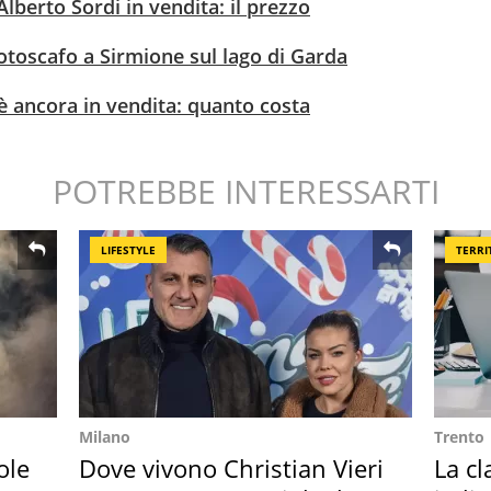
Alberto Sordi in vendita: il prezzo
otoscafo a Sirmione sul lago di Garda
i è ancora in vendita: quanto costa
POTREBBE INTERESSARTI
LIFESTYLE
TERRI
Milano
Trento
ole
Dove vivono Christian Vieri
La cl