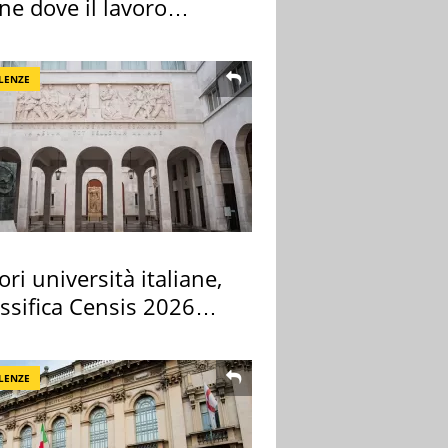
ane dove il lavoro
e di più
LENZE
ori università italiane,
assifica Censis 2026
LENZE