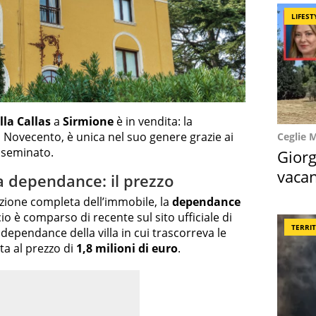
LIFEST
lla Callas
a
Sirmione
è in vendita: la
el Novecento, è unica nel suo genere grazie ai
Ceglie 
 seminato.
Giorg
vacan
 la dependance: il prezzo
locat
zione completa dell’immobile, la
dependance
io è comparso di recente sul sito ufficiale di
TERRI
dependance della villa in cui trascorreva le
ta al prezzo di
1,8 milioni di euro
.