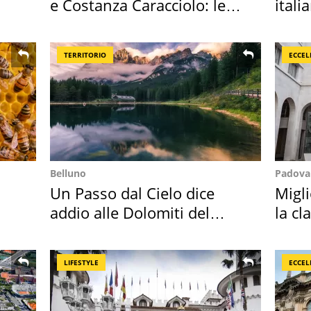
e Costanza Caracciolo: le
itali
loro case
cresc
TERRITORIO
ECCEL
Belluno
Padova
Un Passo dal Cielo dice
Migli
addio alle Dolomiti del
la cl
Cadore
2027
LIFESTYLE
ECCEL