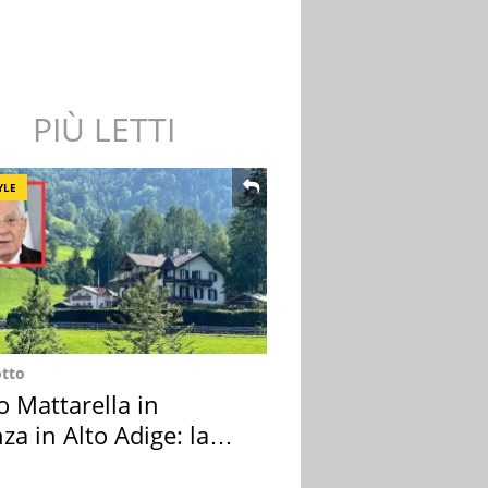
PIÙ LETTI
YLE
otto
o Mattarella in
za in Alto Adige: la
ion scelta