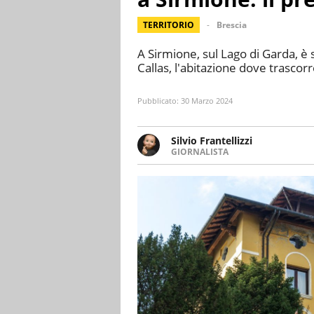
TERRITORIO
Brescia
A Sirmione, sul Lago di Garda, è 
Callas, l'abitazione dove trascor
Pubblicato:
30 Marzo 2024
Silvio Frantellizzi
GIORNALISTA
Giornalista pubblicista. Da olt
scrivendo di sport, attualità, 