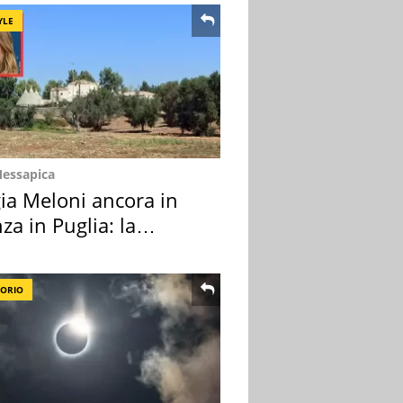
YLE
Messapica
ia Meloni ancora in
za in Puglia: la
ion scelta
TORIO