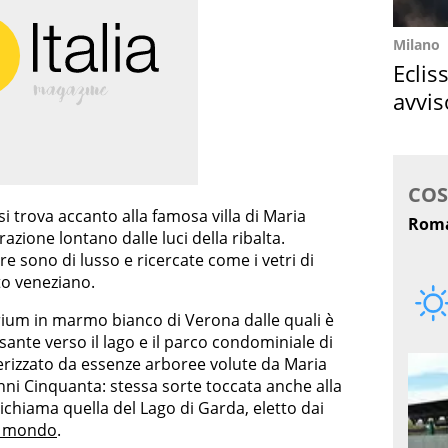
Milano
Eclis
avvis
come
 trova accanto alla famosa villa di Maria
razione lontano dalle luci della ribalta.
ure sono di lusso e ricercate come i vetri di
to veneziano.
rium in marmo bianco di Verona dalle quali è
ssante verso il lago e il parco condominiale di
tterizzato da essenze arboree volute da Maria
anni Cinquanta: stessa sorte toccata anche alla
ichiama quella del Lago di Garda, eletto dai
el mondo
.