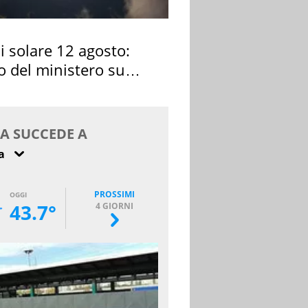
si solare 12 agosto:
o del ministero su
 osservarla