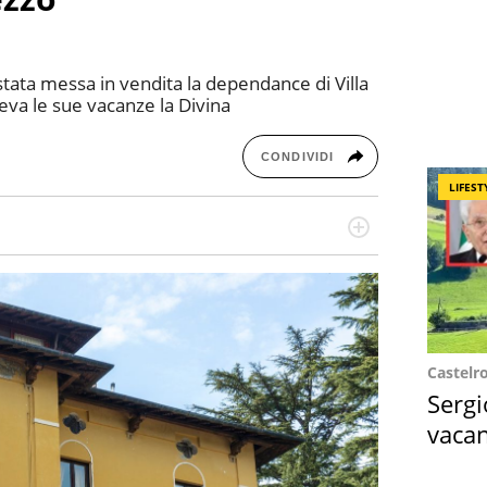
stata messa in vendita la dependance di Villa
reva le sue vacanze la Divina
CONDIVIDI
LIFEST
re dieci anni si occupa di informazione sul web,
cronaca, motori, spettacolo e videogame.
Castelr
Sergi
vacan
locat