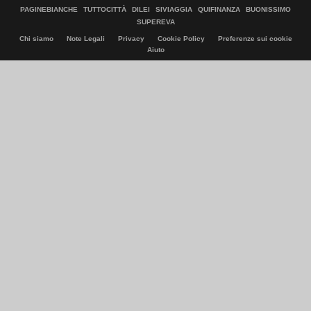
PAGINEBIANCHE
TUTTOCITTÀ
DILEI
SIVIAGGIA
QUIFINANZA
BUONISSIMO
SUPEREVA
Chi siamo
Note Legali
Privacy
Cookie Policy
Preferenze sui cookie
Aiuto
© Italiaonline S.p.A. 2026
Direzione e coordinamento di Libero Acquisition S.á r.l.
P. IVA 03970540963