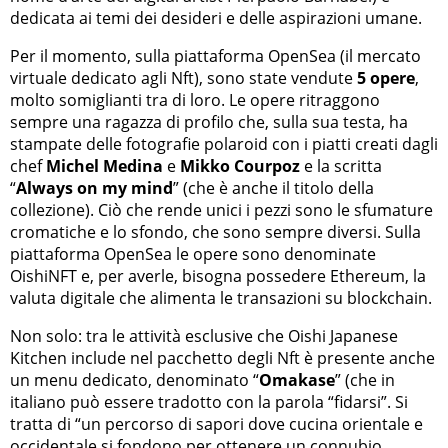
dedicata ai temi dei desideri e delle aspirazioni umane.
Per il momento, sulla piattaforma OpenSea (il mercato
virtuale dedicato agli Nft), sono state vendute
5 opere
,
molto somiglianti tra di loro. Le opere ritraggono
sempre una ragazza di profilo che, sulla sua testa, ha
stampate delle fotografie polaroid con i piatti creati dagli
chef
Michel Medina
e
Mikko Courpoz
e la scritta
“
Always on my mind
” (che è anche il titolo della
collezione). Ciò che rende unici i pezzi sono le sfumature
cromatiche e lo sfondo, che sono sempre diversi. Sulla
piattaforma OpenSea le opere sono denominate
OishiNFT e, per averle, bisogna possedere Ethereum, la
valuta digitale che alimenta le transazioni su blockchain.
Non solo: tra le attività esclusive che Oishi Japanese
Kitchen include nel pacchetto degli Nft è presente anche
un menu dedicato, denominato “
Omakase
” (che in
italiano può essere tradotto con la parola “fidarsi”. Si
tratta di “un percorso di sapori dove cucina orientale e
occidentale si fondono per ottenere un connubio