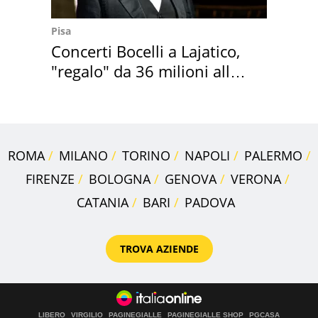
Pisa
Concerti Bocelli a Lajatico,
"regalo" da 36 milioni alla
Toscana
ROMA
MILANO
TORINO
NAPOLI
PALERMO
FIRENZE
BOLOGNA
GENOVA
VERONA
CATANIA
BARI
PADOVA
TROVA AZIENDE
LIBERO
VIRGILIO
PAGINEGIALLE
PAGINEGIALLE SHOP
PGCASA