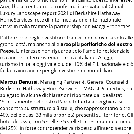
pandemia di Coronavirus non ha scalfito questo interesse.
Anzi, l’ha accentuato. La conferma è arrivata dal Global
Luxury Landscape report 2021 di Berkshire Hathaway
HomeServices, rete di intermediazione internazionale
attiva in Italia tramite la partnership con Maggi Properties.
L’attenzione degli investitori stranieri non è rivolta solo alle
grandi città, ma anche alle
aree più periferiche del nostro
Paese
. L’interesse non riguarda solo l’ambito residenziale,
ma anche l’intero sistema ricettivo italiano. A oggi, il
turismo in Italia
oggi vale più del 10% del PIL nazionale e ciò
fa da traino anche per gli
investimenti immobiliari
.
Marcus Benussi
, Managing Partner & General Counsel di
Berkshire Hathaway HomeServices – MAGGI Properties, ha
spiegato in alcune dichiarazioni riportate da ‘Idealista’:
“Storicamente nel nostro Paese l’offerta alberghiera si
concentra su strutture a 3 stelle, che rappresentano oltre il
46% delle quasi 33 mila proprietà presenti sul territorio. Gli
hotel di lusso, con 5 stelle e 5 stelle L, cresceranno almeno
del 25%, in forte controtendenza rispetto all’intero settore.