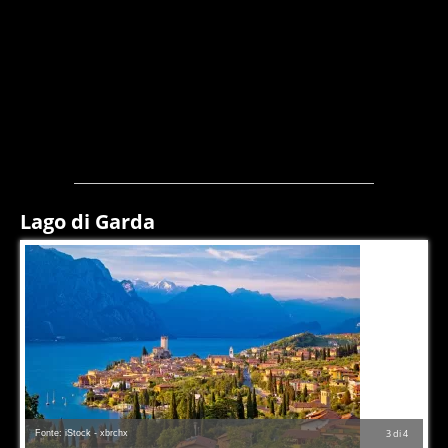
Lago di Garda
Fonte: iStock - xbrchx
3
di
4