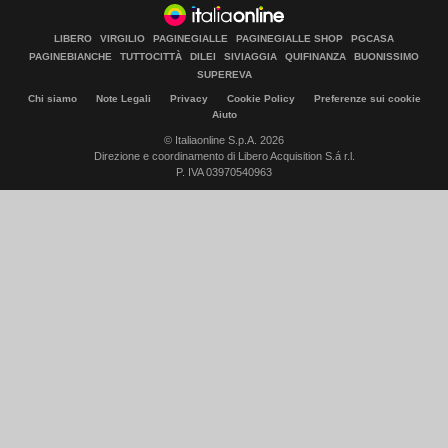
LIBERO
VIRGILIO
PAGINEGIALLE
PAGINEGIALLE SHOP
PGCASA
PAGINEBIANCHE
TUTTOCITTÀ
DILEI
SIVIAGGIA
QUIFINANZA
BUONISSIMO
SUPEREVA
Chi siamo
Note Legali
Privacy
Cookie Policy
Preferenze sui cookie
Aiuto
© Italiaonline S.p.A. 2026
Direzione e coordinamento di Libero Acquisition S.á r.l.
P. IVA 03970540963