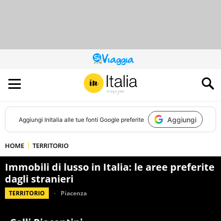
QUESTO
SITO
CONTRIBUISCE
ALL’AUDIENCE
DI
Aggiungi
Aggiungi
InItalia
alle tue fonti Google preferite
HOME
TERRITORIO
Immobili di lusso in Italia: le aree preferite
dagli stranieri
TERRITORIO
Piacenza