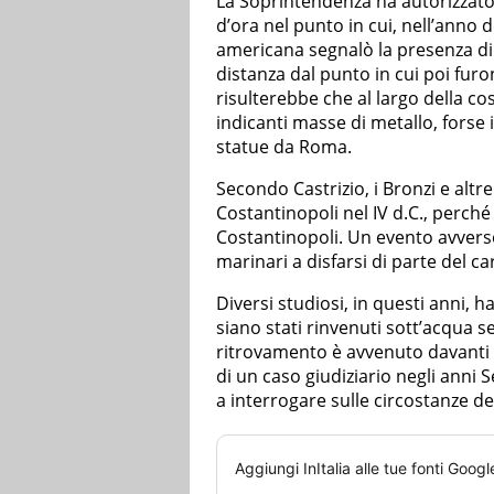
La Soprintendenza ha autorizzato
d’ora nel punto in cui, nell’anno 
americana segnalò la presenza di 
distanza dal punto in cui poi fur
risulterebbe che al largo della co
indicanti masse di metallo, forse i
statue da Roma.
Secondo Castrizio, i Bronzi e altr
Costantinopoli nel IV d.C., perch
Costantinopoli. Un evento avverso
marinari a disfarsi di parte del ca
Diversi studiosi, in questi anni, h
siano stati rinvenuti sott’acqua se
ritrovamento è avvenuto davanti a
di un caso giudiziario negli anni S
a interrogare sulle circostanze de
Aggiungi
InItalia
alle tue fonti Googl