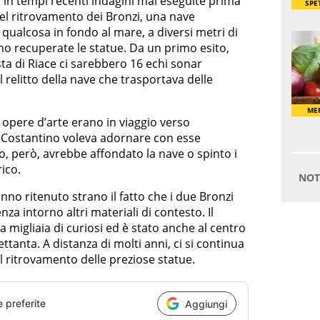
 in tempi recenti indagini mai eseguite prima
del ritrovamento dei Bronzi, una nave
qualcosa in fondo al mare, a diversi metri di
ono recuperate le statue. Da un primo esito,
sta di Riace ci sarebbero 16 echi sonar
l relitto della nave che trasportava delle
e opere d’arte erano in viaggio verso
é Costantino voleva adornare con esse
, però, avrebbe affondato la nave o spinto i
rico.
anno ritenuto strano il fatto che i due Bronzi
nza intorno altri materiali di contesto. Il
 migliaia di curiosi ed è stato anche al centro
ettanta. A distanza di molti anni, ci si continua
l ritrovamento delle preziose statue.
e preferite
Aggiungi