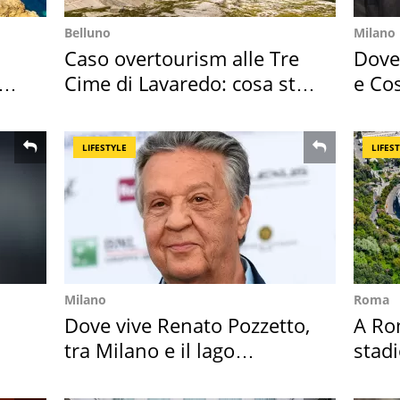
Belluno
Milano
Caso overtourism alle Tre
Dove 
Cime di Lavaredo: cosa sta
e Cos
succedendo
loro 
LIFESTYLE
LIFES
Milano
Roma
Dove vive Renato Pozzetto,
A Ro
tra Milano e il lago
stadi
Maggiore
Roma