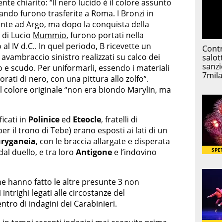
nte chiarito: “Il nero lucido è il colore assunto
ndo furono trasferite a Roma. I Bronzi in
nte ad Argo, ma dopo la conquista della
. di Lucio
Mummio
, furono portati nella
al IV d.C.. In quel periodo, B ricevette un
vambraccio sinistro realizzati su calco dei
o e scudo. Per uniformarli, essendo i materiali
orati di nero, con una pittura allo zolfo”.
il colore originale “non era biondo Marylin, ma
ficati in
Polinice
ed
Eteocle
, fratelli di
er il trono di Tebe) erano esposti ai lati di un
ryganeia
, con le braccia allargate e disperata
dal duello, e tra loro
Antigone
e l’indovino
ine hanno fatto le altre presunte 3 non
 intrighi legati alle circostanze del
ntro di indagini dei Carabinieri.