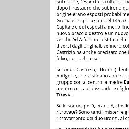
Sul colore, l’esperto ha ulteriorme
dopo il restauro che subirono qua
origine erano esposti probabilme
Grecia e le spoliazioni del 146 a.C
Capitale e qui esposti almeno fino 
nuovo braccio destro e un nuovo a
vecchi. Ad A furono sostituiti elm
diversi dagli originali, vennero col
Castrizio ha anche precisato che 
fulvo, con del rosso”.
Secondo Castrizio, i Bronzi (identi
Antigone, che si sfidano a duello p
gruppo con al centro la madre
Eu
mentre cerca di dissuadere i figli 
Tiresia
.
Se le statue, però, erano 5, che f
ritrovate? Sono tanti i misteri e gli
ritrovamento dei due Bronzi, al ce