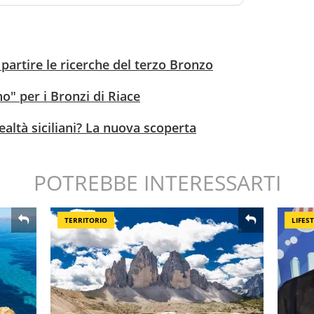
 partire le ricerche del terzo Bronzo
no" per i Bronzi di Riace
realtà siciliani? La nuova scoperta
POTREBBE INTERESSARTI
TERRITORIO
LIFES