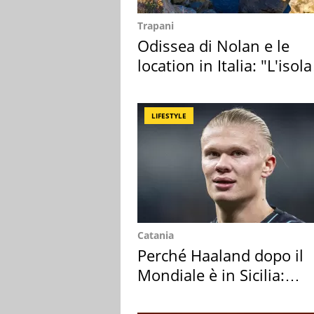
Trapani
Odissea di Nolan e le
location in Italia: "L'isola
sembra Itaca"
LIFESTYLE
Catania
Perché Haaland dopo il
Mondiale è in Sicilia:
vacanza ma non solo