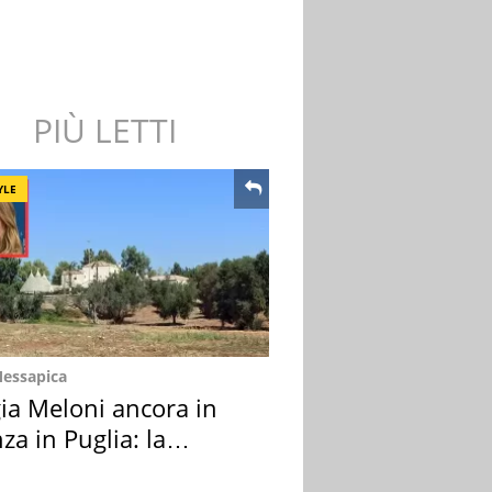
PIÙ LETTI
YLE
Messapica
ia Meloni ancora in
za in Puglia: la
ion scelta