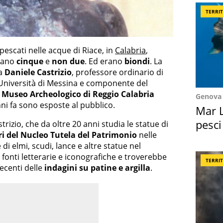
TERRI
pescati nelle acque di Riace, in
Calabria
,
erano
cinque
e
non due
. Ed erano
biondi
. La
da
Daniele Castrizio
, professore ordinario di
Università di Messina e componente del
l
Museo Archeologico di Reggio Calabria
Genova
nni fa sono esposte al pubblico.
Mar L
pesci
rizio, che da oltre 20 anni studia le statue di
ri del Nucleo Tutela del Patrimonio
nelle
Suez
di elmi, scudi, lance e altre statue nel
 fonti letterarie e iconografiche e troverebbe
TERRI
recenti delle
indagini su patine e argilla
.