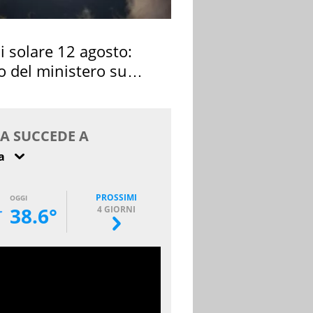
si solare 12 agosto:
o del ministero su
 osservarla