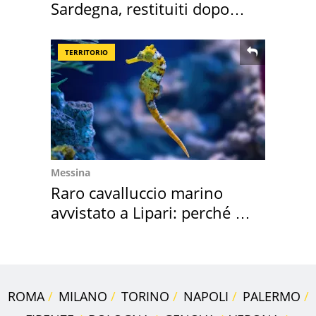
Sardegna, restituiti dopo
50 anni
TERRITORIO
Messina
Raro cavalluccio marino
avvistato a Lipari: perché è
speciale
ROMA
MILANO
TORINO
NAPOLI
PALERMO