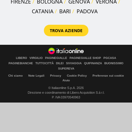
FIRENZE
BOLOGNA
GENOVA
VERONA
CATANIA
BARI
PADOVA
TROVA AZIENDE
LIBERO
VIRGILIO
PAGINEGIALLE
PAGINEGIALLE SHOP
PGCASA
PAGINEBIANCHE
TUTTOCITTÀ
DILEI
SIVIAGGIA
QUIFINANZA
BUONISSIMO
SUPEREVA
Chi siamo
Note Legali
Privacy
Cookie Policy
Preferenze sui cookie
Aiuto
© Italiaonline S.p.A. 2026
Direzione e coordinamento di Libero Acquisition S.á r.l.
P. IVA 03970540963