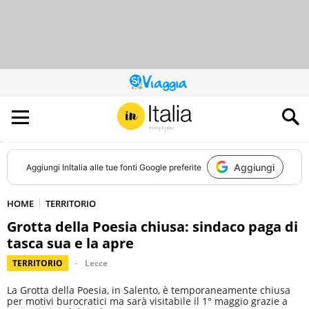
QUESTO
SITO
CONTRIBUISCE
ALL’AUDIENCE
DI
Aggiungi
Aggiungi
InItalia
alle tue fonti Google preferite
HOME
TERRITORIO
Grotta della Poesia chiusa: sindaco paga di
tasca sua e la apre
TERRITORIO
Lecce
La Grotta della Poesia, in Salento, è temporaneamente chiusa
per motivi burocratici ma sarà visitabile il 1° maggio grazie a