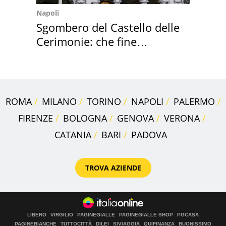
Napoli
Sgombero del Castello delle
Cerimonie: che fine
faranno i mobili
ROMA
MILANO
TORINO
NAPOLI
PALERMO
FIRENZE
BOLOGNA
GENOVA
VERONA
CATANIA
BARI
PADOVA
TROVA AZIENDE
LIBERO
VIRGILIO
PAGINEGIALLE
PAGINEGIALLE SHOP
PGCASA
PAGINEBIANCHE
TUTTOCITTÀ
DILEI
SIVIAGGIA
QUIFINANZA
BUONISSIMO