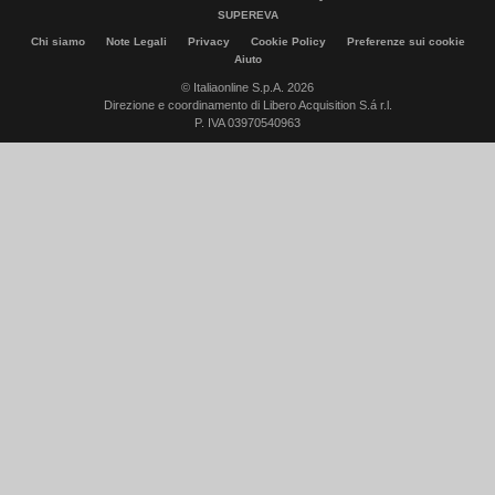
SUPEREVA
Chi siamo
Note Legali
Privacy
Cookie Policy
Preferenze sui cookie
Aiuto
© Italiaonline S.p.A. 2026
Direzione e coordinamento di Libero Acquisition S.á r.l.
P. IVA 03970540963