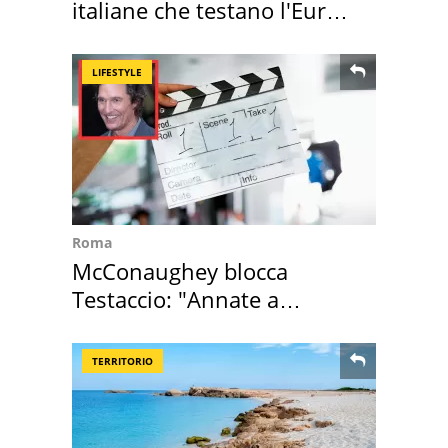
italiane che testano l'Euro
digitale
LIFESTYLE
Roma
McConaughey blocca
Testaccio: "Annate a
Positano a rompe er c..."
TERRITORIO