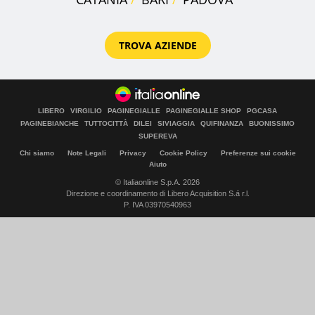
TROVA AZIENDE
LIBERO
VIRGILIO
PAGINEGIALLE
PAGINEGIALLE SHOP
PGCASA
PAGINEBIANCHE
TUTTOCITTÀ
DILEI
SIVIAGGIA
QUIFINANZA
BUONISSIMO
SUPEREVA
Chi siamo
Note Legali
Privacy
Cookie Policy
Preferenze sui cookie
Aiuto
© Italiaonline S.p.A. 2026
Direzione e coordinamento di Libero Acquisition S.á r.l.
P. IVA 03970540963