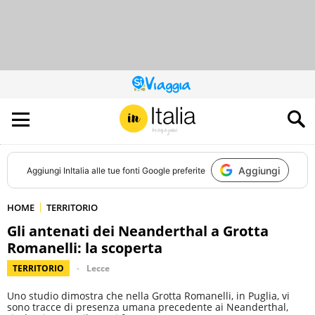
QUESTO
SITO
CONTRIBUISCE
ALL’AUDIENCE
DI
Aggiungi
Aggiungi
InItalia
alle tue fonti Google preferite
HOME
TERRITORIO
Gli antenati dei Neanderthal a Grotta
Romanelli: la scoperta
TERRITORIO
Lecce
Uno studio dimostra che nella Grotta Romanelli, in Puglia, vi
sono tracce di presenza umana precedente ai Neanderthal,