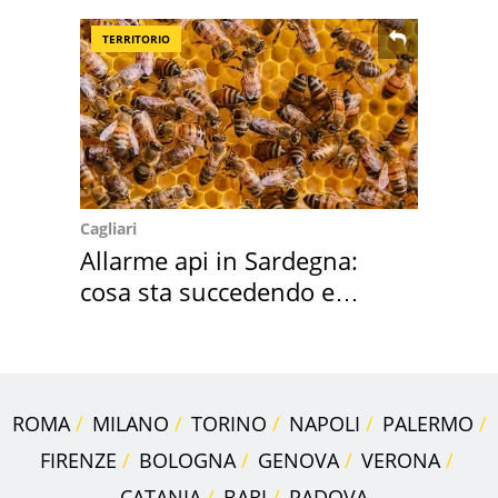
sautè di cozze
TERRITORIO
Cagliari
Allarme api in Sardegna:
cosa sta succedendo e
perché
ROMA
MILANO
TORINO
NAPOLI
PALERMO
FIRENZE
BOLOGNA
GENOVA
VERONA
CATANIA
BARI
PADOVA