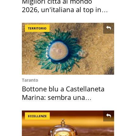
Migliori città al mondo
2026, un'italiana al top in
Europa
TERRITORIO
Taranto
Bottone blu a Castellaneta
Marina: sembra una
medusa ma non lo è
ECCELLENZE