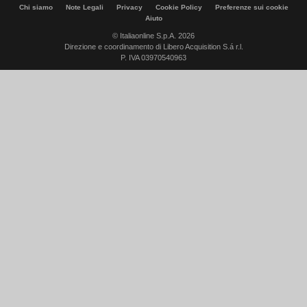
Chi siamo
Note Legali
Privacy
Cookie Policy
Preferenze sui cookie
Aiuto
© Italiaonline S.p.A. 2026
Direzione e coordinamento di Libero Acquisition S.á r.l.
P. IVA 03970540963