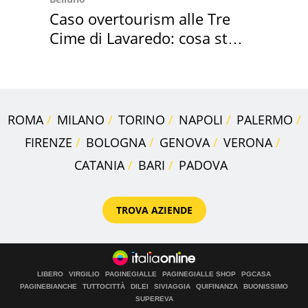
Caso overtourism alle Tre
Cime di Lavaredo: cosa sta
succedendo
ROMA
MILANO
TORINO
NAPOLI
PALERMO
FIRENZE
BOLOGNA
GENOVA
VERONA
CATANIA
BARI
PADOVA
TROVA AZIENDE
LIBERO
VIRGILIO
PAGINEGIALLE
PAGINEGIALLE SHOP
PGCASA
PAGINEBIANCHE
TUTTOCITTÀ
DILEI
SIVIAGGIA
QUIFINANZA
BUONISSIMO
SUPEREVA