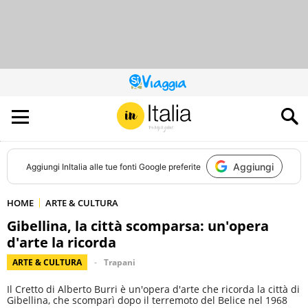
QUESTO
SITO
CONTRIBUISCE
ALL’AUDIENCE
DI
Aggiungi
Aggiungi
InItalia
alle tue fonti Google preferite
HOME
ARTE & CULTURA
Gibellina, la città scomparsa: un'opera
d'arte la ricorda
ARTE & CULTURA
Trapani
Il Cretto di Alberto Burri è un'opera d'arte che ricorda la città di
Gibellina, che scomparì dopo il terremoto del Belice nel 1968