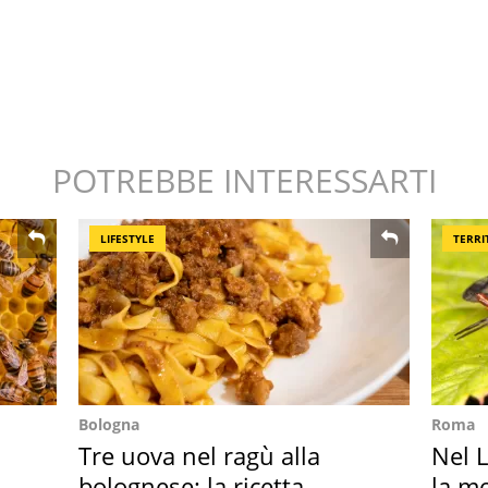
POTREBBE INTERESSARTI
LIFESTYLE
TERRI
Bologna
Roma
Tre uova nel ragù alla
Nel L
bolognese: la ricetta
la m