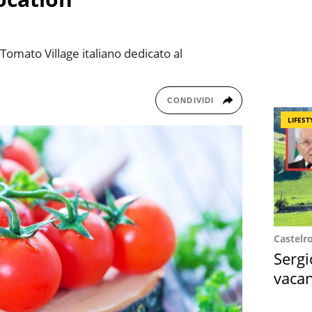
o Tomato Village italiano dedicato al
CONDIVIDI
LIFEST
Castelr
Sergi
vacan
locat