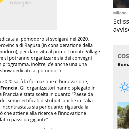
Milano
Eclis
avvis
come
edicata al
pomodoro
si svolgerà nel 2020,
rovincia di Ragusa (in considerazione della
modoro), per dare vita al primo Tomato Village
ove si potranno organizzare sia dei convegni
In programma, inoltre, c’è anche una una
 show dedicato al pomodoro.
a 2020 sarà la formazione e l’innovazione,
a
Francia
. Gli organizzatori hanno spiegato in
a Francia è stata scelta in quanto “Paese da
 semi certificati distribuiti anche in Italia,
 incontrastata sia per quanto riguarda la
 che attiene alla ricerca e l’innovazione
fatto passi da gigante”.