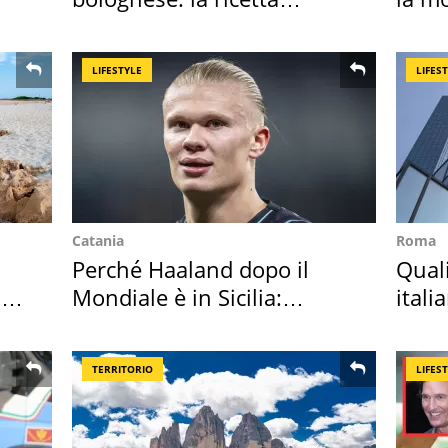
"stellata" è un caso
LIFESTYLE
LIFES
Catania
Roma
Perché Haaland dopo il
Qual
o
Mondiale è in Sicilia:
itali
vacanza ma non solo
digit
TERRITORIO
LIFES