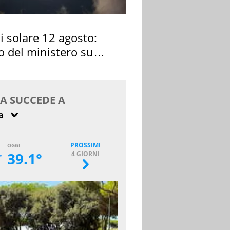
si solare 12 agosto:
o del ministero su
 osservarla