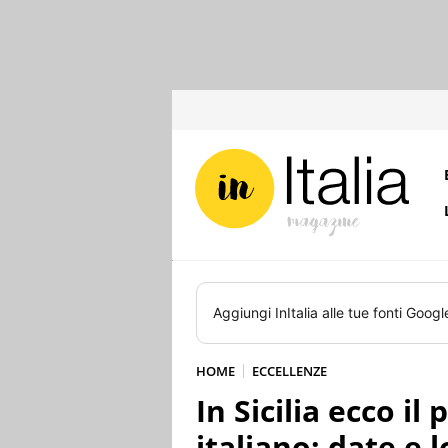
Aggiungi
InItalia
alle tue fonti Googl
HOME
ECCELLENZE
In Sicilia ecco i
italiano: date e 