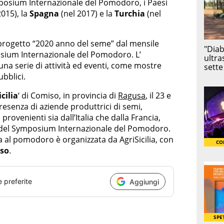
mposium Internazionale del Pomodoro, i Paesi
2015), la
Spagna
(nel 2017) e la
Turchia
(nel
l progetto “2020 anno del seme” dal mensile
sium Internazionale del Pomodoro. L’
re una serie di attività ed eventi, come mostre
ubblici.
cilia
‘ di Comiso, in provincia di
Ragusa
, il 23 e
presenza di aziende produttrici di semi,
provenienti sia dall’Italia che dalla Francia,
0 del Symposium Internazionale del Pomodoro.
 al pomodoro è organizzata da AgriSicilia, con
so
.
e preferite
Aggiungi