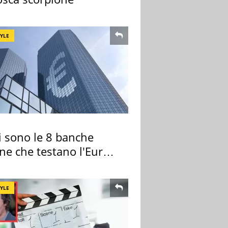
TYLE
i sono le 8 banche
ane che testano l'Euro
ale
TYLE