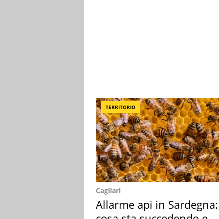
TERRITORIO
Cagliari
Allarme api in Sardegna:
cosa sta succedendo e