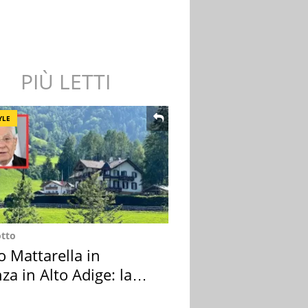
PIÙ LETTI
YLE
otto
o Mattarella in
za in Alto Adige: la
ion scelta