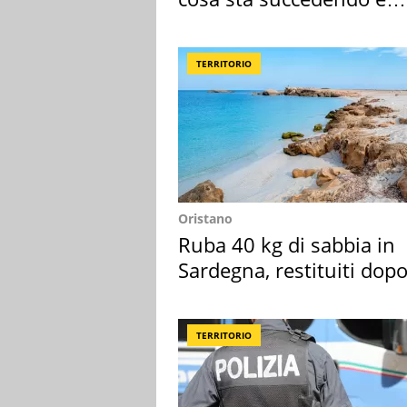
perché
TERRITORIO
Oristano
Ruba 40 kg di sabbia in
Sardegna, restituiti dop
50 anni
TERRITORIO