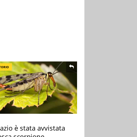
TORIO
azio è stata avvistata
osca scorpione