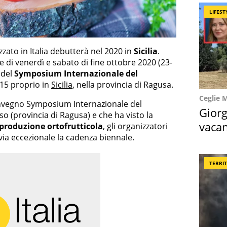
LIFEST
zzato in Italia debutterà nel 2020 in
Sicilia
.
ate di venerdì e sabato di fine ottobre 2020 (23-
 del
Symposium Internazionale del
015 proprio in
Sicilia
, nella provincia di Ragusa.
Ceglie 
onvegno Symposium Internazionale del
Giorg
o (provincia di Ragusa) e che ha visto la
vacan
 produzione ortofrutticola
, gli organizzatori
ia eccezionale la cadenza biennale.
locat
TERRI