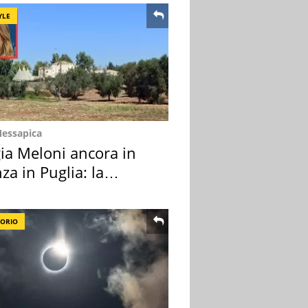
YLE
Messapica
ia Meloni ancora in
za in Puglia: la
ion scelta
TORIO