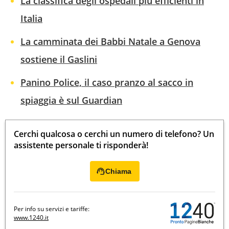
La classifica degli ospedali più efficienti in
Italia
La camminata dei Babbi Natale a Genova
sostiene il Gaslini
Panino Police, il caso pranzo al sacco in
spiaggia è sul Guardian
Cerchi qualcosa o cerchi un numero di telefono? Un
assistente personale ti risponderà!
Chiama
Per info su servizi e tariffe:
www.1240.it