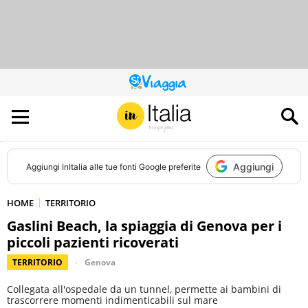
QUESTO
SITO
CONTRIBUISCE
ALL’AUDIENCE
DI
Aggiungi
Aggiungi
InItalia
alle tue fonti Google preferite
HOME
TERRITORIO
Gaslini Beach, la spiaggia di Genova per i
piccoli pazienti ricoverati
TERRITORIO
Genova
Collegata all'ospedale da un tunnel, permette ai bambini di
trascorrere momenti indimenticabili sul mare