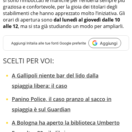
si sono rimboccati le maniche per renderla sempre più
graziosa e confortevole, per la gioia dei titolari degli
stabilimenti che hanno apprezzato molto l’iniziativa. Gli
orari di apertura sono
dal lunedì al giovedì dalle 10
alle 12
, ma si sta già studiando un modo per ampliarli.
Aggiungi
Aggiungi
InItalia
alle tue fonti Google preferite
SCELTI PER VOI:
A Gallipoli niente bar del lido dalla
spiaggia libera: il caso
Panino Police, il caso pranzo al sacco in
spiaggia è sul Guardian
A Bologna ha aperto la biblioteca Umberto