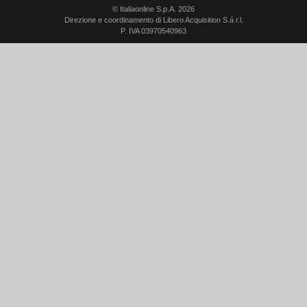
© Italiaonline S.p.A. 2026
Direzione e coordinamento di Libero Acquisition S.á r.l.
P. IVA 03970540963