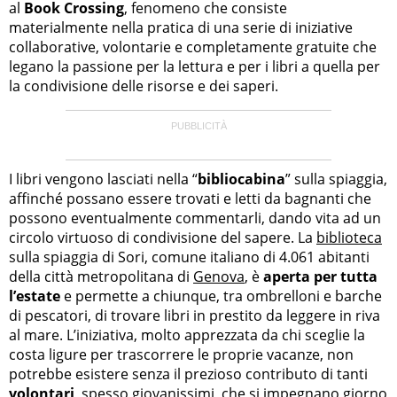
al
Book Crossing
, fenomeno che consiste
materialmente nella pratica di una serie di iniziative
collaborative, volontarie e completamente gratuite che
legano la passione per la lettura e per i libri a quella per
la condivisione delle risorse e dei saperi.
I libri vengono lasciati nella “
bibliocabina
” sulla spiaggia,
affinché possano essere trovati e letti da bagnanti che
possono eventualmente commentarli, dando vita ad un
circolo virtuoso di condivisione del sapere. La
biblioteca
sulla spiaggia di Sori, comune italiano di 4.061 abitanti
della città metropolitana di
Genova
, è
aperta per tutta
l’estate
e permette a chiunque, tra ombrelloni e barche
di pescatori, di trovare libri in prestito da leggere in riva
al mare. L’iniziativa, molto apprezzata da chi sceglie la
costa ligure per trascorrere le proprie vacanze, non
potrebbe esistere senza il prezioso contributo di tanti
volontari
, spesso giovanissimi, che si impegnano giorno