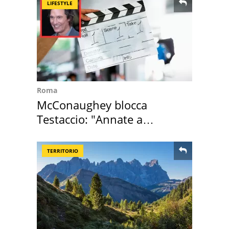
LIFESTYLE
Roma
McConaughey blocca
Testaccio: "Annate a
Positano a rompe er c..."
TERRITORIO