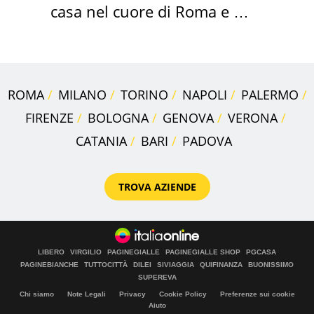
casa nel cuore di Roma e i
suoi cimeli
ROMA
MILANO
TORINO
NAPOLI
PALERMO
FIRENZE
BOLOGNA
GENOVA
VERONA
CATANIA
BARI
PADOVA
TROVA AZIENDE
LIBERO
VIRGILIO
PAGINEGIALLE
PAGINEGIALLE SHOP
PGCASA
PAGINEBIANCHE
TUTTOCITTÀ
DILEI
SIVIAGGIA
QUIFINANZA
BUONISSIMO
SUPEREVA
Chi siamo
Note Legali
Privacy
Cookie Policy
Preferenze sui cookie
Aiuto