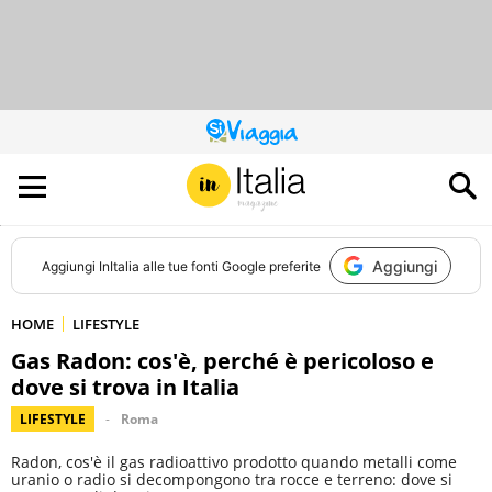
QUESTO
SITO
CONTRIBUISCE
ALL’AUDIENCE
DI
Aggiungi
Aggiungi
InItalia
alle tue fonti Google preferite
HOME
LIFESTYLE
Gas Radon: cos'è, perché è pericoloso e
dove si trova in Italia
LIFESTYLE
Roma
Radon, cos'è il gas radioattivo prodotto quando metalli come
uranio o radio si decompongono tra rocce e terreno: dove si