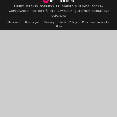
LIBERO
VIRGILIO
PAGINEGIALLE
PAGINEGIALLE SHOP
PGCASA
PAGINEBIANCHE
TUTTOCITTÀ
DILEI
SIVIAGGIA
QUIFINANZA
BUONISSIMO
SUPEREVA
Chi siamo
Note Legali
Privacy
Cookie Policy
Preferenze sui cookie
Aiuto
© Italiaonline S.p.A. 2026
Direzione e coordinamento di Libero Acquisition S.á r.l.
P. IVA 03970540963