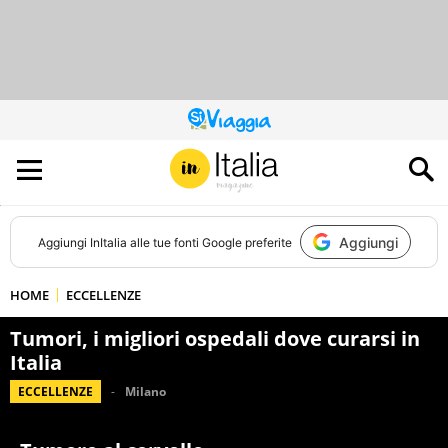
QUESTO
SITO
CONTRIBUISCE
ALL’AUDIENCE
DI
Aggiungi
Aggiungi
InItalia
alle tue fonti Google preferite
HOME
ECCELLENZE
Tumori, i migliori ospedali dove curarsi in
Italia
ECCELLENZE
Milano