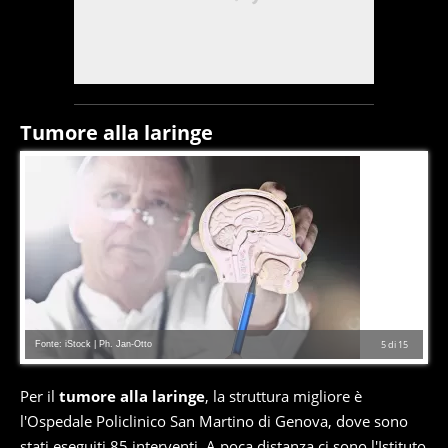
Tumore alla laringe
Fonte: iStock | Ph. Jan-Otto
5
di
15
Per il
tumore alla laringe
, la struttura migliore è
l'Ospedale Policlinico San Martino di Genova, dove sono
stati eseguiti 85 interventi. A poca distanza ci sono l'Istituto