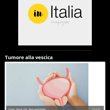
Tumore alla vescica
Fonte: iStock | Ph. SewcreamStudio
15
di
15