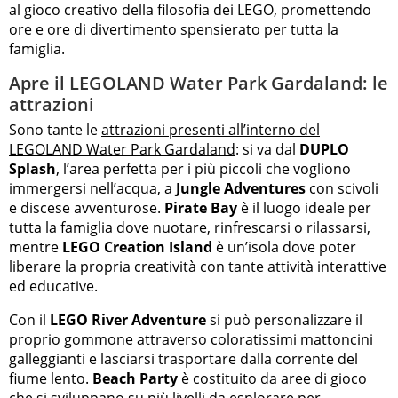
al gioco creativo della filosofia dei LEGO, promettendo
ore e ore di divertimento spensierato per tutta la
famiglia.
Apre il LEGOLAND Water Park Gardaland: le
attrazioni
Sono tante le
attrazioni presenti all’interno del
LEGOLAND Water Park Gardaland
: si va dal
DUPLO
Splash
, l’area perfetta per i più piccoli che vogliono
immergersi nell’acqua, a
Jungle Adventures
con scivoli
e discese avventurose.
Pirate Bay
è il luogo ideale per
tutta la famiglia dove nuotare, rinfrescarsi o rilassarsi,
mentre
LEGO Creation Island
è un’isola dove poter
liberare la propria creatività con tante attività interattive
ed educative.
Con il
LEGO River Adventure
si può personalizzare il
proprio gommone attraverso coloratissimi mattoncini
galleggianti e lasciarsi trasportare dalla corrente del
fiume lento.
Beach Party
è costituito da aree di gioco
che si sviluppano su più livelli da esplorare per