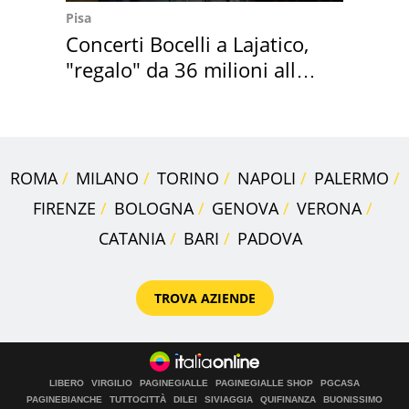
Pisa
Concerti Bocelli a Lajatico,
"regalo" da 36 milioni alla
Toscana
ROMA
MILANO
TORINO
NAPOLI
PALERMO
FIRENZE
BOLOGNA
GENOVA
VERONA
CATANIA
BARI
PADOVA
TROVA AZIENDE
LIBERO
VIRGILIO
PAGINEGIALLE
PAGINEGIALLE SHOP
PGCASA
PAGINEBIANCHE
TUTTOCITTÀ
DILEI
SIVIAGGIA
QUIFINANZA
BUONISSIMO