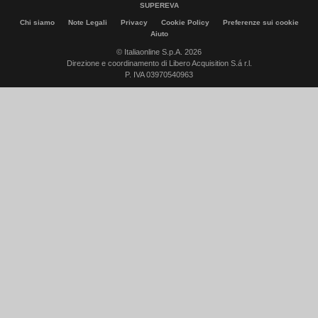
SUPEREVA
Chi siamo
Note Legali
Privacy
Cookie Policy
Preferenze sui cookie
Aiuto
© Italiaonline S.p.A. 2026
Direzione e coordinamento di Libero Acquisition S.á r.l.
P. IVA 03970540963