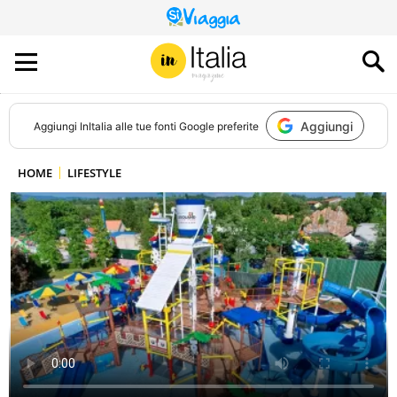
QUESTO
SITO
CONTRIBUISCE
ALL’AUDIENCE
DI
Aggiungi
Aggiungi
InItalia
alle tue fonti Google preferite
HOME
LIFESTYLE