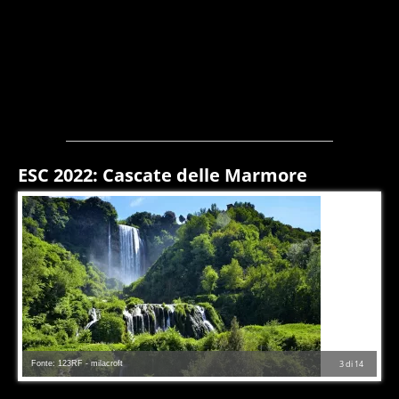
ESC 2022: Cascate delle Marmore
Fonte: 123RF - milacroft
3
di
14