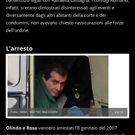
contenziosi legali con Raffaella Castagna: i coniugi Romano,
infatti, si erano dimostrati disinteressati agli eventi e
diversamente dagli altri abitanti della corte e dei
condomini, non avevano chiesto rassicurazioni alle forze
dell'ordine.
L’arresto
Fonte: ANSA - MATTEO BAZZI/DRN
4
di
10
Olindo e Rosa
vennero arrestati l'8 gennaio del 2007