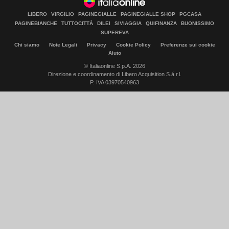
LIBERO
VIRGILIO
PAGINEGIALLE
PAGINEGIALLE SHOP
PGCASA
PAGINEBIANCHE
TUTTOCITTÀ
DILEI
SIVIAGGIA
QUIFINANZA
BUONISSIMO
SUPEREVA
Chi siamo
Note Legali
Privacy
Cookie Policy
Preferenze sui cookie
Aiuto
© Italiaonline S.p.A. 2026
Direzione e coordinamento di Libero Acquisition S.á r.l.
P. IVA 03970540963