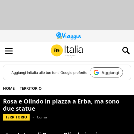
QUESTO
SITO
CONTRIBUISCE
ALL’AUDIENCE
DI
Aggiungi
Aggiungi
InItalia
alle tue fonti Google preferite
HOME
TERRITORIO
Rosa e Olindo in piazza a Erba, ma sono
due statue
TERRITORIO
Como