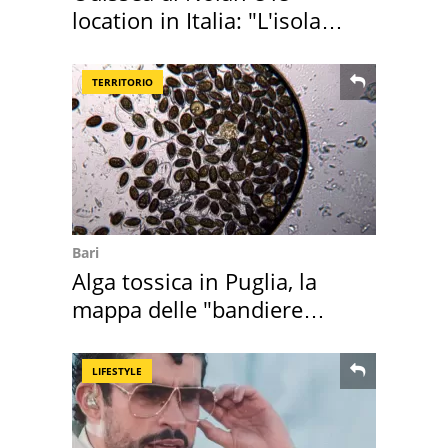
location in Italia: "L'isola
sembra Itaca"
TERRITORIO
Bari
Alga tossica in Puglia, la
mappa delle "bandiere
rosse"
LIFESTYLE