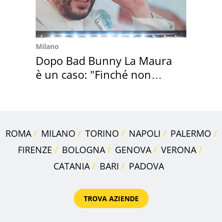
Milano
Dopo Bad Bunny La Maura
è un caso: "Finché non
scappa il morto"
ROMA
MILANO
TORINO
NAPOLI
PALERMO
FIRENZE
BOLOGNA
GENOVA
VERONA
CATANIA
BARI
PADOVA
TROVA AZIENDE