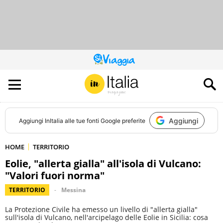
QUESTO
SITO
CONTRIBUISCE
ALL’AUDIENCE
DI
Aggiungi
Aggiungi
InItalia
alle tue fonti Google preferite
HOME
TERRITORIO
Eolie, "allerta gialla" all'isola di Vulcano:
"Valori fuori norma"
TERRITORIO
Messina
La Protezione Civile ha emesso un livello di "allerta gialla"
sull'isola di Vulcano, nell'arcipelago delle Eolie in Sicilia: cosa