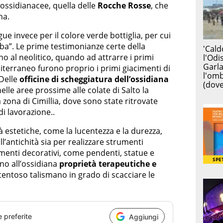
i ossidianacee, quella delle
Rocche Rosse
, che
na.
ngue invece per il colore verde bottiglia, per cui
ba”. Le prime testimonianze certe della
o al neolitico, quando ad attrarre i primi
iterraneo furono proprio i primi giacimenti di
 Delle
officine di scheggiatura dell’ossidiana
le aree prossime alle colate di Salto la
a zona di Cimillia, dove sono state ritrovate
i lavorazione..
ità estetiche, come la lucentezza e la durezza,
all’antichità sia per realizzare strumenti
menti decorativi, come pendenti, statue e
ono all’ossidiana
proprietà terapeutiche e
entoso talismano in grado di scacciare le
e preferite
Aggiungi