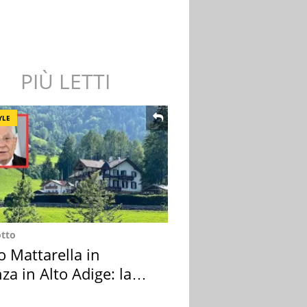
PIÙ LETTI
YLE
otto
o Mattarella in
za in Alto Adige: la
ion scelta