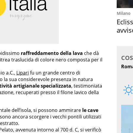
Milano
Eclis
avvis
come
pidissimo
raffreddamento della lava
che dà
itrea traslucida di colore nero composta per il
nio a.C.,
Lipari
fu un grande centro di
rio la sua considerevole presenza in natura
tività artigianale specializzata
, testimoniata
zione, recuperati presso il filone lavico della
entale dell’isola, si possono ammirare
le cave
sono ancora scorgere i vecchi pontili utilizzati
 estratto.
elato, avvenuta intorno al 700 d. C, si verificò