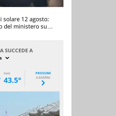
si solare 12 agosto:
o del ministero su
 osservarla