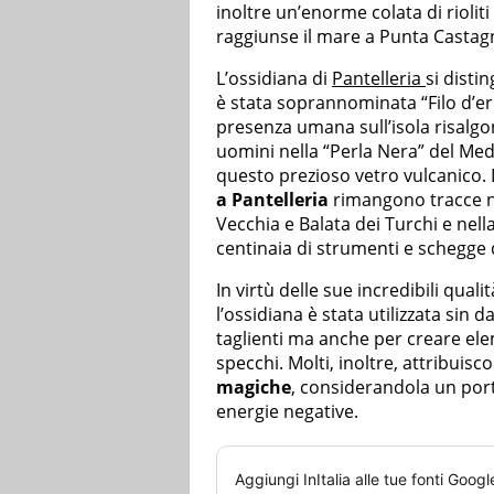
inoltre un’enorme colata di riolit
raggiunse il mare a Punta Castag
L’ossidiana di
Pantelleria
si disti
è stata soprannominata “Filo d’er
presenza umana sull’isola risalgon
uomini nella “Perla Nera” del Med
questo prezioso vetro vulcanico.
a Pantelleria
rimangono tracce nel
Vecchia e Balata dei Turchi e nell
centinaia di strumenti e schegge d
In virtù delle sue incredibili qual
l’ossidiana è stata utilizzata sin d
taglienti ma anche per creare ele
specchi. Molti, inoltre, attribuisc
magiche
, considerandola un port
energie negative.
Aggiungi
InItalia
alle tue fonti Googl