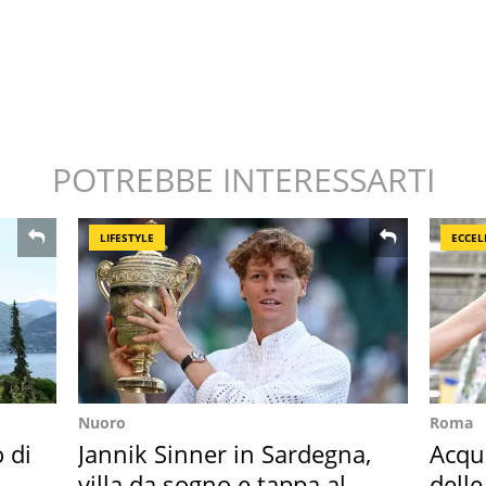
POTREBBE INTERESSARTI
LIFESTYLE
ECCEL
Nuoro
Roma
o di
Jannik Sinner in Sardegna,
Acqua
villa da sogno e tappa al
delle