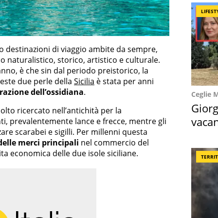
LIFEST
ono destinazioni di viaggio ambite da sempre,
 naturalistico, storico, artistico e culturale.
nno, è che sin dal periodo preistorico, la
ueste due perle della
Sicilia
è stata per anni
razione dell’ossidiana
.
Ceglie 
Giorg
olto ricercato nell’antichità per la
vacan
nti, prevalentemente lance e frecce, mentre gli
are scarabei e sigilli. Per millenni questa
locat
elle merci principali
nel commercio del
ta economica delle due isole siciliane.
TERRI