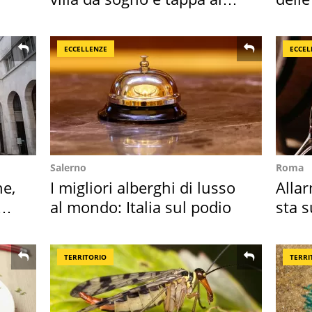
discount
supe
ECCELLENZE
ECCEL
Salerno
Roma
ne,
I migliori alberghi di lusso
Allar
al mondo: Italia sul podio
sta 
nost
TERRITORIO
TERRI