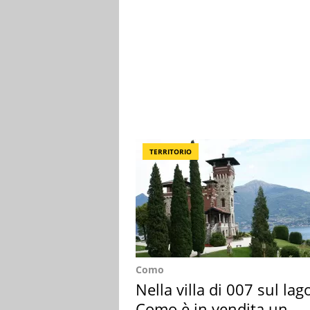
TERRITORIO
Como
Nella villa di 007 sul lag
Como è in vendita un