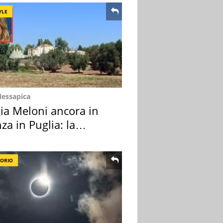
YLE
Messapica
ia Meloni ancora in
za in Puglia: la
ion scelta
TORIO