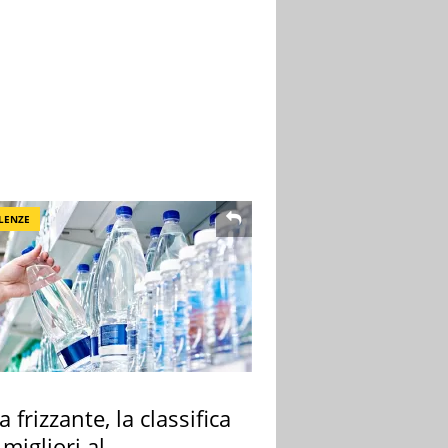
LENZE
 frizzante, la classifica
 migliori al