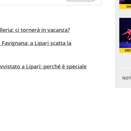
eria: ci tornerà in vacanza?
 Favignana: a Lipari scatta la
vistato a Lipari: perché è speciale