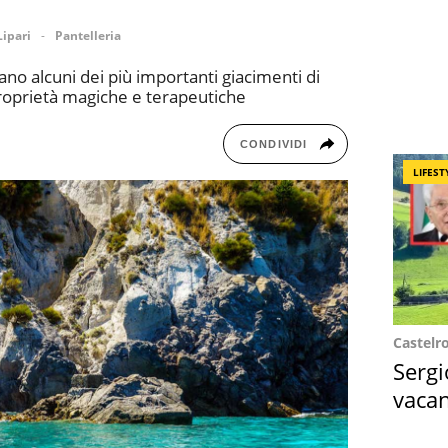
Lipari
Pantelleria
ovano alcuni dei più importanti giacimenti di
 proprietà magiche e terapeutiche
CONDIVIDI
LIFEST
Castelr
Sergi
vacan
locat