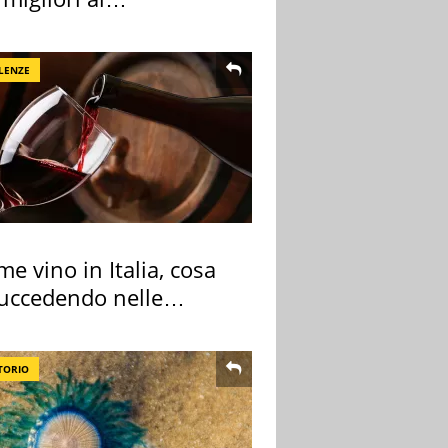
rmercato
LENZE
me vino in Italia, cosa
succedendo nelle
re cantine
TORIO