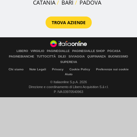
CATANIA
BARI
PADOVA
TROVA AZIENDE
LIBERO
VIRGILIO
PAGINEGIALLE
PAGINEGIALLE SHOP
PGCASA
PAGINEBIANCHE
TUTTOCITTÀ
DILEI
SIVIAGGIA
QUIFINANZA
BUONISSIMO
SUPEREVA
Chi siamo
Note Legali
Privacy
Cookie Policy
Preferenze sui cookie
Aiuto
© Italiaonline S.p.A. 2026
Direzione e coordinamento di Libero Acquisition S.á r.l.
P. IVA 03970540963