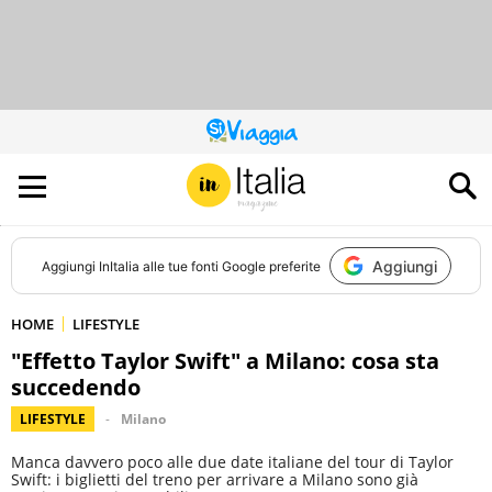
QUESTO
SITO
CONTRIBUISCE
ALL’AUDIENCE
DI
Aggiungi
Aggiungi
InItalia
alle tue fonti Google preferite
HOME
LIFESTYLE
"Effetto Taylor Swift" a Milano: cosa sta
succedendo
LIFESTYLE
Milano
Manca davvero poco alle due date italiane del tour di Taylor
Swift: i biglietti del treno per arrivare a Milano sono già