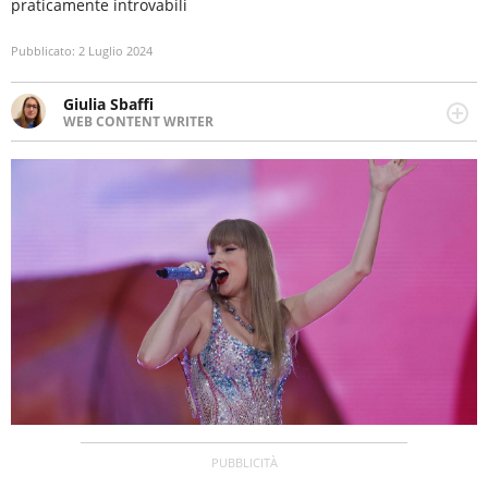
praticamente introvabili
Pubblicato:
2 Luglio 2024
Giulia Sbaffi
WEB CONTENT WRITER
Web content writer appassionata di belle storie e di
viaggi, scrive da quando ne ha memoria. Curiosa per
natura, le piace tenersi informata su ciò che accade
intorno a lei.