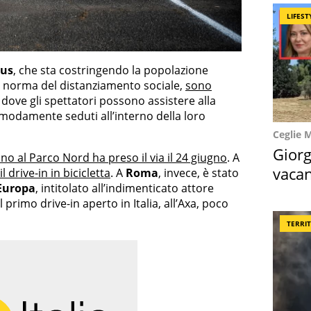
LIFEST
rus
, che sta costringendo la popolazione
la norma del distanziamento sociale,
sono
, dove gli spettatori possono assistere alla
modamente seduti all’interno della loro
Ceglie 
Giorg
icino al Parco Nord ha preso il via il 24 giugno
. A
vacan
il drive-in in bicicletta
. A
Roma
, invece, è stato
’Europa
, intitolato all’indimenticato attore
locat
 primo drive-in aperto in Italia, all’Axa, poco
TERRI