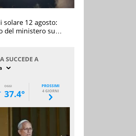
si solare 12 agosto:
o del ministero su
 osservarla