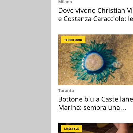
Milano
Dove vivono Christian Vi
e Costanza Caracciolo: l
loro case
TERRITORIO
Taranto
Bottone blu a Castellane
Marina: sembra una
medusa ma non lo è
LIFESTYLE