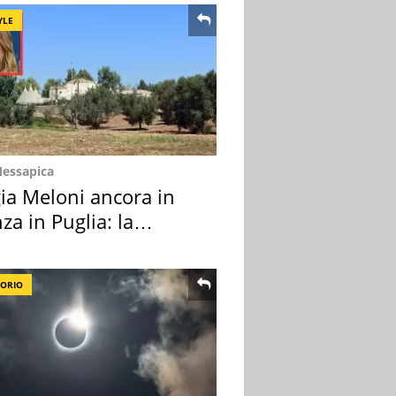
YLE
Messapica
ia Meloni ancora in
za in Puglia: la
ion scelta
TORIO