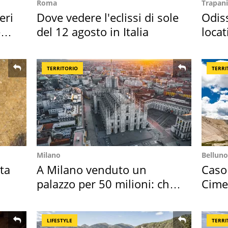
Roma
Trapani
eri
Dove vedere l'eclissi di sole
Odiss
e
del 12 agosto in Italia
locat
semb
TERRITORIO
TERRI
Milano
Belluno
ta
A Milano venduto un
Caso
palazzo per 50 milioni: chi
Cime
l'ha comprato
succ
LIFESTYLE
TERRI