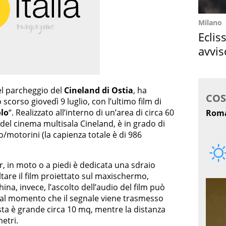
Milano
Eclis
avvis
come
nel parcheggio del
Cineland di Ostia
, ha
corso giovedì 9 luglio, con l’ultimo film di
olo
“. Realizzato all’interno di un’area di circa 60
 del cinema multisala Cineland, è in grado di
/motorini (la capienza totale è di 986
ter, in moto o a piedi è dedicata una sdraio
tare il film proiettato sul maxischermo,
na, invece, l’ascolto dell’audio del film può
 dal momento che il segnale viene trasmesso
osta è grande circa 10 mq, mentre la distanza
metri.