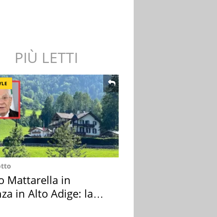
PIÙ LETTI
YLE
otto
o Mattarella in
za in Alto Adige: la
ion scelta