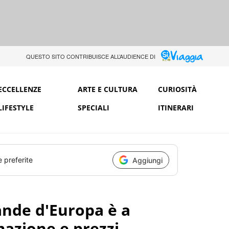
QUESTO SITO CONTRIBUISCE ALL’AUDIENCE DI
ECCELLENZE
ARTE E CULTURA
CURIOSITÀ
LIFESTYLE
SPECIALI
ITINERARI
e preferite
Aggiungi
rande d'Europa è a
zione e prezzi