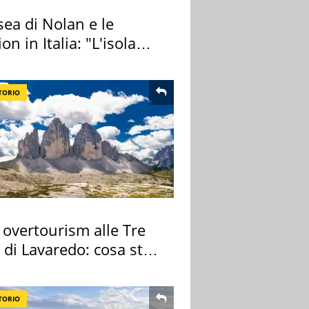
ea di Nolan e le
ion in Italia: "L'isola
ra Itaca"
TORIO
 overtourism alle Tre
 di Lavaredo: cosa sta
edendo
TORIO