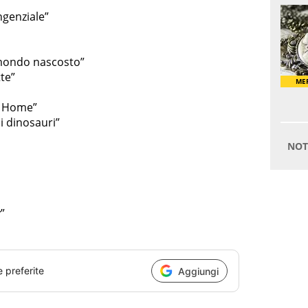
ngenziale”
l mondo nascosto”
tte”
m Home”
 i dinosauri”
”
e preferite
Aggiungi