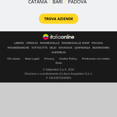
CATANIA
BARI
PADOVA
TROVA AZIENDE
LIBERO
VIRGILIO
PAGINEGIALLE
PAGINEGIALLE SHOP
PGCASA
PAGINEBIANCHE
TUTTOCITTÀ
DILEI
SIVIAGGIA
QUIFINANZA
BUONISSIMO
SUPEREVA
Chi siamo
Note Legali
Privacy
Cookie Policy
Preferenze sui cookie
Aiuto
© Italiaonline S.p.A. 2026
Direzione e coordinamento di Libero Acquisition S.á r.l.
P. IVA 03970540963