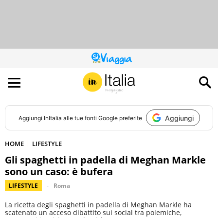
QUESTO
SITO
CONTRIBUISCE
ALL’AUDIENCE
DI
Aggiungi
Aggiungi
InItalia
alle tue fonti Google preferite
HOME
LIFESTYLE
Gli spaghetti in padella di Meghan Markle
sono un caso: è bufera
LIFESTYLE
Roma
La ricetta degli spaghetti in padella di Meghan Markle ha
scatenato un acceso dibattito sui social tra polemiche,