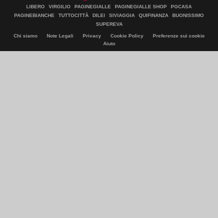
LIBERO
VIRGILIO
PAGINEGIALLE
PAGINEGIALLE SHOP
PGCASA
PAGINEBIANCHE
TUTTOCITTÀ
DILEI
SIVIAGGIA
QUIFINANZA
BUONISSIMO
SUPEREVA
Chi siamo
Note Legali
Privacy
Cookie Policy
Preferenze sui cookie
Aiuto
© Italiaonline S.p.A. 2026
Direzione e coordinamento di Libero Acquisition S.á r.l.
P. IVA 03970540963