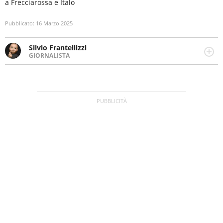
a Frecciarossa e Italo
Pubblicato:
16 Marzo 2025
Silvio Frantellizzi
GIORNALISTA
Giornalista pubblicista. Da oltre dieci anni si occupa di
informazione sul web, scrivendo di sport, attualità,
cronaca, motori, spettacolo e videogame.