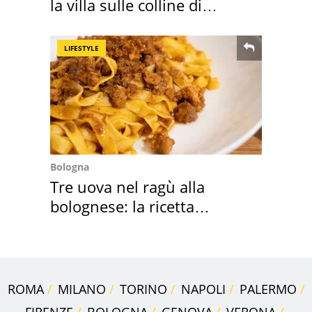
la villa sulle colline di
Brescia
LIFESTYLE
Bologna
Tre uova nel ragù alla
bolognese: la ricetta
"stellata" è un caso
ROMA
MILANO
TORINO
NAPOLI
PALERMO
FIRENZE
BOLOGNA
GENOVA
VERONA