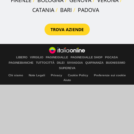
CATANIA
BARI
PADOVA
TROVA AZIENDE
LIBERO
VIRGILIO
PAGINEGIALLE
PAGINEGIALLE SHOP
PGCASA
PAGINEBIANCHE
TUTTOCITTÀ
DILEI
SIVIAGGIA
QUIFINANZA
BUONISSIMO
SUPEREVA
Chi siamo
Note Legali
Privacy
Cookie Policy
Preferenze sui cookie
Aiuto
© Italiaonline S.p.A. 2026
Direzione e coordinamento di Libero Acquisition S.á r.l.
P. IVA 03970540963