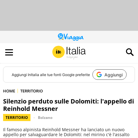
QUESTO
SITO
CONTRIBUISCE
ALL’AUDIENCE
DI
Aggiungi
Aggiungi
InItalia
alle tue fonti Google preferite
HOME
TERRITORIO
Silenzio perduto sulle Dolomiti: l'appello di
Reinhold Messner
TERRITORIO
Bolzano
Il famoso alpinista Reinhold Messner ha lanciato un nuovo
appello per salvaguardare le Dolomiti: nel mirino c'è l'assalto