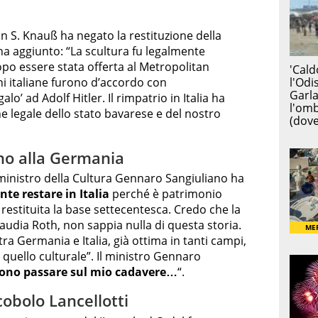
an S. Knauß ha negato la restituzione della
 aggiunto: “La scultura fu legalmente
po essere stata offerta al Metropolitan
i italiane furono d’accordo con
lo’ ad Adolf Hitler. Il rimpatrio in Italia ha
ne legale dello stato bavarese e del nostro
ano alla Germania
il ministro della Cultura Gennaro Sangiuliano ha
te restare in Italia
perché è patrimonio
restituita la base settecentesca. Credo che la
laudia Roth, non sappia nulla di questa storia.
ra Germania e Italia, già ottima in tanti campi,
 quello culturale”. Il ministro Gennaro
ono passare sul mio cadavere…
“.
cobolo Lancellotti