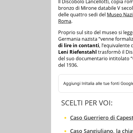
Il Discobolo Lancellotti, copia r
bronzo di Mirone databile V secol
delle quattro sedi del
Museo Naz
Roma
.
Proprio sul sito del museo si legg
Germania nazista “venne formaliz
di lire in contanti
, l’equivalente 
Leni Riefenstahl
trasformò il Dis
del suo documentario intitolato “
del 1936.
Aggiungi
InItalia
alle tue fonti Googl
SCELTI PER VOI:
Caso Guerriero di Capestr
Caso Sangiuliano, la chia