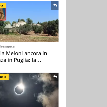
YLE
Messapica
ia Meloni ancora in
za in Puglia: la
ion scelta
TORIO