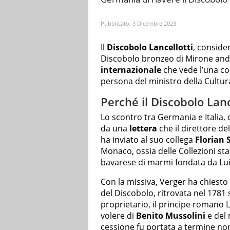
Pubblicato:
3 Dicembre 2023
Il
Discobolo Lancellotti
, conside
Discobolo bronzeo di Mirone anda
internazionale
che vede l’una con
persona del ministro della Cultu
Perché il Discobolo Lanc
Lo scontro tra Germania e Italia, 
da una
lettera
che il direttore 
ha inviato al suo collega
Florian 
Monaco, ossia delle Collezioni stat
bavarese di marmi fondata da Luig
Con la missiva, Verger ha chiest
del Discobolo, ritrovata nel 1781
proprietario, il principe romano L
volere di
Benito Mussolini
e del 
cessione fu portata a termine non