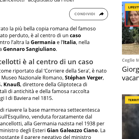
LIFEST
CONDIVIDI
rato la più bella copia romana del famoso
to perduto, è al centro di un
caso
tro l’altra la
Germania
e l’
Italia
, nella
ra
Gennaro
Sangiuliano
.
ellotti è al centro di un caso
Ceglie 
Giorg
come riportato dal ‘Corriere della Sera’, è nato
vacan
del Museo Nazionale Romano,
Stéphan Verger
,
S. Knauß
, direttore della Gliptoteca di
locat
ali di antichità e della famosa raccolta
i I di Baviera nel 1815.
TERRI
o di riavere la base marmorea settecentesca
 sull’Esquilino, venduta forzatamente dal
ancellotti, alla Germania nazista nel 1938 per
ministro degli Esteri
Gian Galeazzo Ciano
. La
ostante il parere negativo del ministro