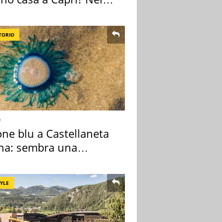
o una villa
TORIO
o
one blu a Castellaneta
na: sembra una
sa ma non lo è
TYLE