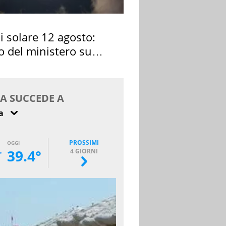
si solare 12 agosto:
o del ministero su
 osservarla