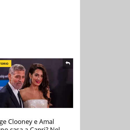
TORIO
ge Clooney e Amal
no casa a Capri? Nel