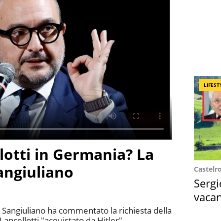
LIFEST
lotti in Germania? La
Sangiuliano
Castelr
Sergi
vacan
locat
o Sangiuliano ha commentato la richiesta della
Lancellotti "acquistato da Hitler"