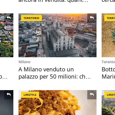
costa
mirin
TERRITORIO
TERRI
Milano
Tarant
o
A Milano venduto un
Bott
per
palazzo per 50 milioni: chi
Mari
l'ha comprato
medu
LIFESTYLE
LIFES