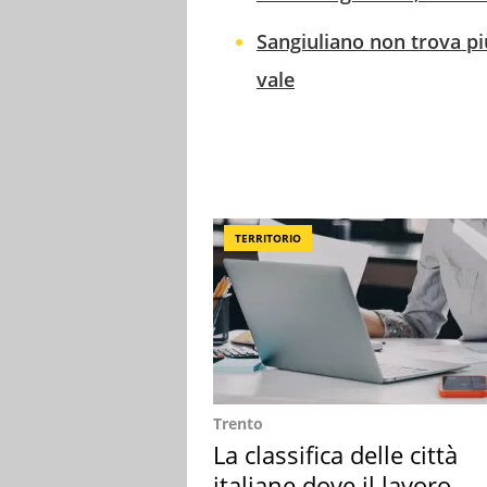
Sangiuliano non trova pi
vale
TERRITORIO
Trento
La classifica delle città
italiane dove il lavoro