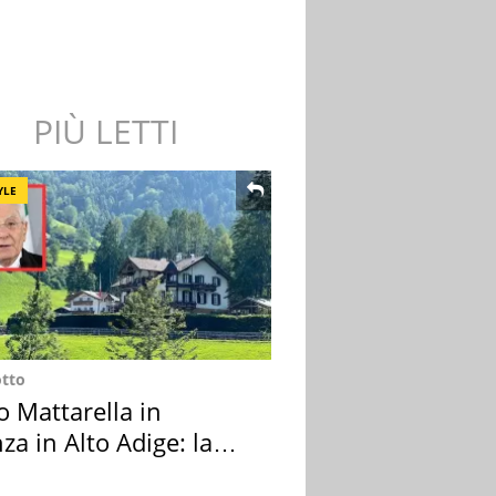
PIÙ LETTI
YLE
otto
o Mattarella in
za in Alto Adige: la
ion scelta