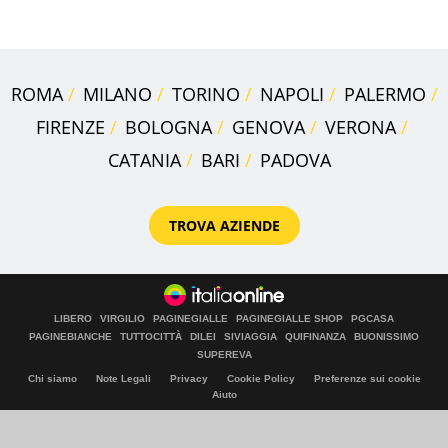
realizza"
ROMA
MILANO
TORINO
NAPOLI
PALERMO
FIRENZE
BOLOGNA
GENOVA
VERONA
CATANIA
BARI
PADOVA
TROVA AZIENDE
LIBERO
VIRGILIO
PAGINEGIALLE
PAGINEGIALLE SHOP
PGCASA
PAGINEBIANCHE
TUTTOCITTÀ
DILEI
SIVIAGGIA
QUIFINANZA
BUONISSIMO
SUPEREVA
Chi siamo
Note Legali
Privacy
Cookie Policy
Preferenze sui cookie
Aiuto
© Italiaonline S.p.A. 2026
Direzione e coordinamento di Libero Acquisition S.á r.l.