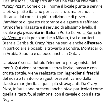
lussuosi locali, ha aperto anche una catena chiamata
“Crazy Pizza”
. Come dice il nome il locale punta a servire
la pizza, piatto italiano per eccellenza, ma prende le
distanze dal concetto più tradizionale di pizzeria.
L’ambiente di questo ristorante è elegante e raffinato,
l’atmosfera rilassata e il servizio di altissimo livello. Il
locale è già
presente in Italia
a Porto Cervo,
a Roma in
via Veneto
e da poco anche a Milano, tra i quartieri
Brera e Garibaldi. Crazy Pizza ha sedi e anche
all’estero
in particolare è possibile trovarlo a Londra, Montecarlo,
in Arabia Saudita e da poco anche in Qatar.
La
pizza
è senza dubbio l’elemento protagonista del
menù. Qui viene preparata senza lievito, bassa e con
crosta sottile. Viene realizzata con
ingredienti freschi
del nostro territorio e i gusti presenti vanno dalla
classica margherita a quelli più stravaganti. Da Crazy
Pizza, infatti, sono presenti anche pizze particolari come
quella al tartufo, al salmone, con il caviale o con il Pata
Negra.