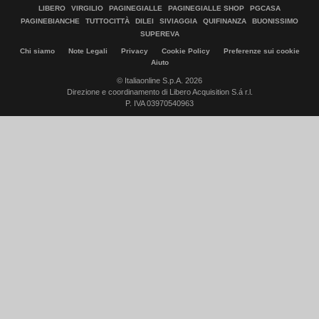
LIBERO
VIRGILIO
PAGINEGIALLE
PAGINEGIALLE SHOP
PGCASA
PAGINEBIANCHE
TUTTOCITTÀ
DILEI
SIVIAGGIA
QUIFINANZA
BUONISSIMO
SUPEREVA
Chi siamo
Note Legali
Privacy
Cookie Policy
Preferenze sui cookie
Aiuto
© Italiaonline S.p.A. 2026
Direzione e coordinamento di Libero Acquisition S.á r.l.
P. IVA 03970540963