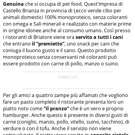
Genuina
che si occupa di pet food. Quest’impresa di
Castello Brianza in provincia di Lecco vende cibo per
animali domestici 100% monoproteico, senza coloranti
con omega e Sali minerali e realizzato con materie prime
in origine idonee anche al consumo umano. Così presso
i ristoranti di Briatore viene ora
servito a tutti i cani
che entrano
il “premietto”
, uno snack per cani che
coniuga il buono gusto e il sano. Questo prodotto
monoproteico senza conservanti né coloranti può
essere prodotto con carne di pollo, manzo o suino.
Per gli amici a quattro zampe più affamati che vogliono
fare un pasto completo il ristorante presenta loro un
piatto noto come
“il pranzo”
che è un vero e proprio
hamburger. Anche questo è presente in diversi gusti di
carne (coniglio, manzo, pollo, vitello, suino, tacchino), di
verdure o con il tofu. Anche il servizio non viene
sottovalutato. Il piatto viene servito in
apposite ciotole