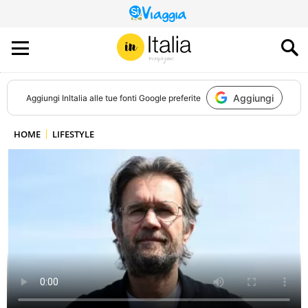
QUESTO
SITO
CONTRIBUISCE
ALL’AUDIENCE
DI
Aggiungi
Aggiungi
InItalia
alle tue fonti Google preferite
HOME
LIFESTYLE