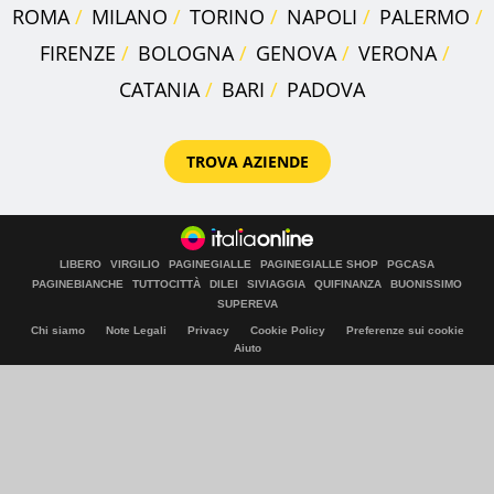
ROMA
MILANO
TORINO
NAPOLI
PALERMO
FIRENZE
BOLOGNA
GENOVA
VERONA
CATANIA
BARI
PADOVA
TROVA AZIENDE
LIBERO
VIRGILIO
PAGINEGIALLE
PAGINEGIALLE SHOP
PGCASA
PAGINEBIANCHE
TUTTOCITTÀ
DILEI
SIVIAGGIA
QUIFINANZA
BUONISSIMO
SUPEREVA
Chi siamo
Note Legali
Privacy
Cookie Policy
Preferenze sui cookie
Aiuto
© Italiaonline S.p.A. 2026
Direzione e coordinamento di Libero Acquisition S.á r.l.
P. IVA 03970540963