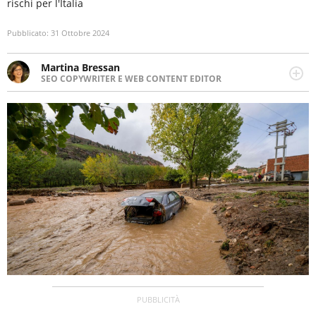
rischi per l'Italia
Pubblicato:
31 Ottobre 2024
Martina Bressan
SEO COPYWRITER E WEB CONTENT EDITOR
Appassionata di viaggi, di trail running e di yoga, ama
scoprire nuovi posti e nuove culture. Curiosa,
determinata e intraprendente adora leggere ma
soprattutto scrivere.