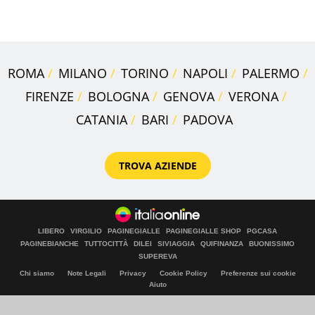
della pasta" a Roma
ROMA
MILANO
TORINO
NAPOLI
PALERMO
FIRENZE
BOLOGNA
GENOVA
VERONA
CATANIA
BARI
PADOVA
TROVA AZIENDE
LIBERO
VIRGILIO
PAGINEGIALLE
PAGINEGIALLE SHOP
PGCASA
PAGINEBIANCHE
TUTTOCITTÀ
DILEI
SIVIAGGIA
QUIFINANZA
BUONISSIMO
SUPEREVA
Chi siamo
Note Legali
Privacy
Cookie Policy
Preferenze sui cookie
Aiuto
© Italiaonline S.p.A. 2026
Direzione e coordinamento di Libero Acquisition S.á r.l.