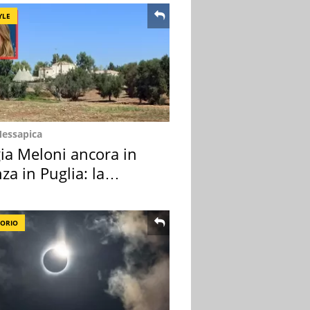
YLE
Messapica
ia Meloni ancora in
za in Puglia: la
ion scelta
TORIO