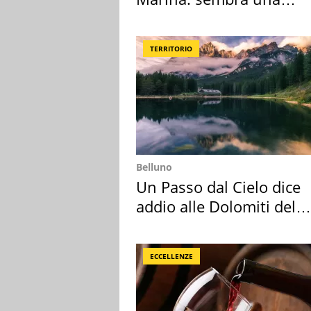
medusa ma non lo è
TERRITORIO
Belluno
Un Passo dal Cielo dice
addio alle Dolomiti del
Cadore
ECCELLENZE