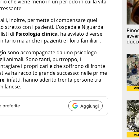
brio che viene meno in un periodo in cui la vita
tressante.
lli, inoltre, permette di compensare quel
 stretto con i pazienti. L’ospedale Niguarda
listi di
Psicologia clinica
, ha avviato diverse
nitario ma anche i pazienti e i loro familiari.
gio
sono accompagnate da uno psicologo
 gli animali. Sono tanti, purtroppo, i
contagiare i propri cari e che soffrono di fronte
ziativa ha raccolto grande successo: nelle prime
ne
, infatti, hanno aderito trenta persone tra
milanese.
e preferite
Aggiungi