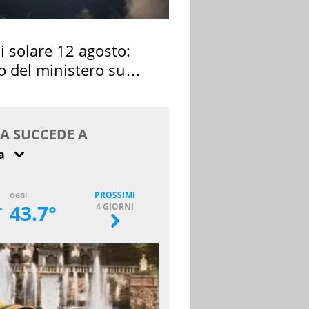
si solare 12 agosto:
o del ministero su
 osservarla