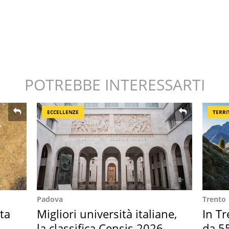
POTREBBE INTERESSARTI
ECCELLENZE
TERRI
Padova
Trento
ta
Migliori università italiane,
In Tr
la classifica Censis 2026
da 55