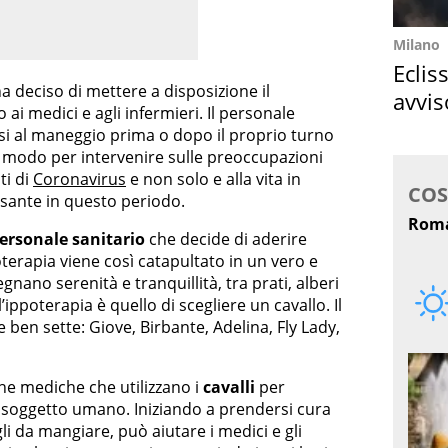
Milano
Eclis
a deciso di mettere a disposizione il
avvis
i medici e agli infermieri. Il personale
come
arsi al maneggio prima o dopo il proprio turno
me modo per intervenire sulle preoccupazioni
ti di
Coronavirus
e non solo e alla vita in
ssante in questo periodo.
ersonale sanitario
che decide di aderire
poterapia viene così catapultato in un vero e
ano serenità e tranquillità, tra prati, alberi
 l’ippoterapia è quello di scegliere un cavallo. Il
ben sette: Giove, Birbante, Adelina, Fly Lady,
che mediche che utilizzano i
cavalli
per
un soggetto umano. Iniziando a prendersi cura
i da mangiare, può aiutare i medici e gli