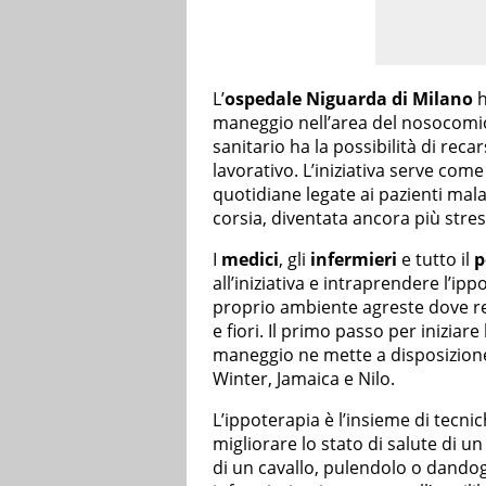
L’
ospedale Niguarda di Milano
h
maneggio nell’area del nosocomio a
sanitario ha la possibilità di rec
lavorativo. L’iniziativa serve co
quotidiane legate ai pazienti mala
corsia, diventata ancora più stre
I
medici
, gli
infermieri
e tutto il
p
all’iniziativa e intraprendere l’ip
proprio ambiente agreste dove regn
e fiori. Il primo passo per iniziare
maneggio ne mette a disposizione 
Winter, Jamaica e Nilo.
L’ippoterapia è l’insieme di tecni
migliorare lo stato di salute di 
di un cavallo, pulendolo o dandogl