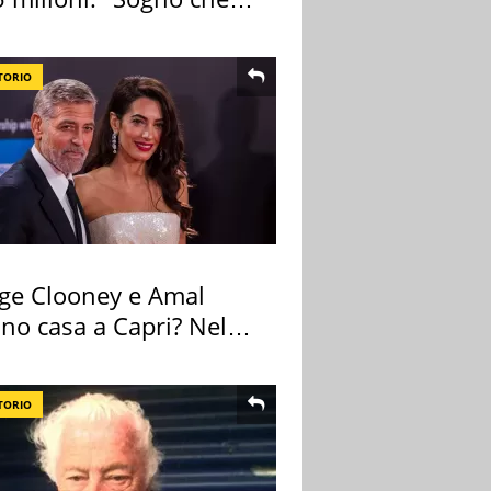
zza"
TORIO
ge Clooney e Amal
no casa a Capri? Nel
o una villa
TORIO