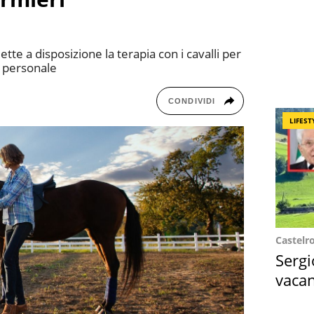
te a disposizione la terapia con i cavalli per
o personale
CONDIVIDI
LIFEST
Castelr
Sergi
vacan
locat