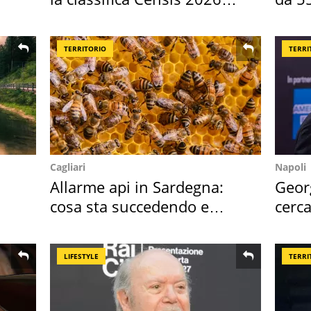
2027
reali
TERRITORIO
TERRI
Cagliari
Napoli
Allarme api in Sardegna:
Geor
cosa sta succedendo e
cerca
perché
mirin
LIFESTYLE
TERRI