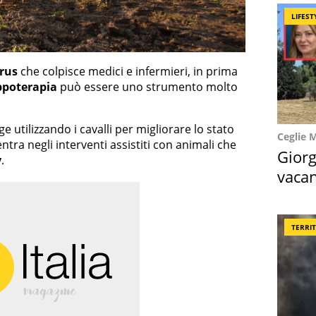
LIFEST
rus
che colpisce medici e infermieri, in prima
ppoterapia
può essere uno strumento molto
ge utilizzando i cavalli per migliorare lo stato
Ceglie 
ntra negli interventi assistiti con animali che
Giorg
y
.
vacan
locat
TERRI