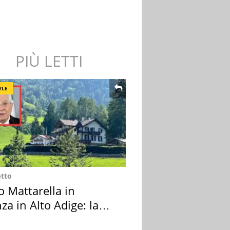
PIÙ LETTI
YLE
otto
o Mattarella in
za in Alto Adige: la
ion scelta