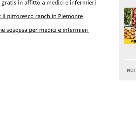
gratis in affitto a medici e infermieri
 il pittoresco ranch in Piemonte
one sospesa per medici e infermieri