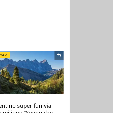
TORIO
entino super funivia
 milioni: "Sogno che si