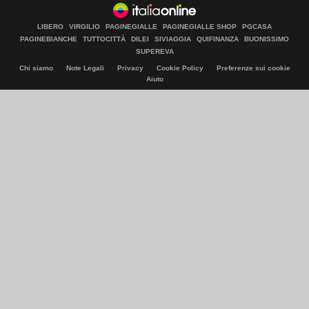
LIBERO
VIRGILIO
PAGINEGIALLE
PAGINEGIALLE SHOP
PGCASA
PAGINEBIANCHE
TUTTOCITTÀ
DILEI
SIVIAGGIA
QUIFINANZA
BUONISSIMO
SUPEREVA
Chi siamo
Note Legali
Privacy
Cookie Policy
Preferenze sui cookie
Aiuto
© Italiaonline S.p.A. 2026
Direzione e coordinamento di Libero Acquisition S.á r.l.
P. IVA 03970540963