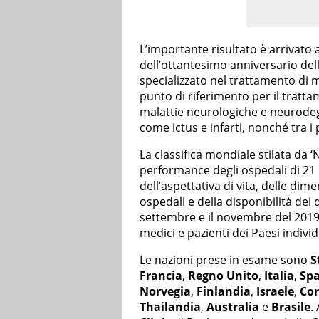
L’importante risultato è arrivato
dell’ottantesimo anniversario del
specializzato nel trattamento di 
punto di riferimento per il tratta
malattie neurologiche e neurodeg
come ictus e infarti, nonché tra i pr
La classifica mondiale stilata da
performance degli ospedali di 21 
dell’aspettativa di vita, delle di
ospedali e della disponibilità dei 
settembre e il novembre del 2019 e
medici e pazienti dei Paesi individ
Le nazioni prese in esame sono
S
Francia
,
Regno Unito
,
Italia
,
Sp
Norvegia
,
Finlandia
,
Israele
,
Cor
Thailandia
,
Australia
e
Brasile
.