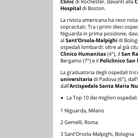
Clinic
di Rochester, davanti alla
C
Hospital
di Boston.
La rivista americana ha reso nota 
sopracitati. Tra i primi dieci ospe
Niguarda in prima posizione, dav
al
Sant’Orsola-Malpighi
di Bologn
ospedali lombardi: oltre al già ci
Clinico Humanitas
(4°), il
San Ra
Bergamo (7°) e il
Policlinico San
La graduatoria degli ospedali tric
universitaria
di Padova (6°), dall’
dall’
Arcispedale Santa Maria N
La Top 10 dei migliori ospedali i
1 Niguarda, Milano
2 Gemelli, Roma
3 Sant’Orsola-Malpighi, Bologna