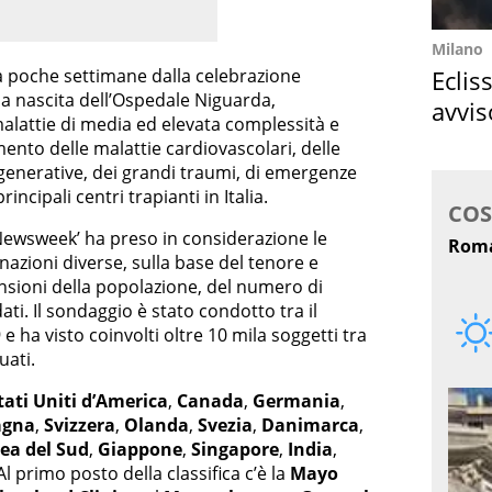
Milano
Eclis
 a poche settimane dalla celebrazione
la nascita dell’Ospedale Niguarda,
avvis
malattie di media ed elevata complessità e
come
mento delle malattie cardiovascolari, delle
enerative, dei grandi traumi, di emergenze
incipali centri trapianti in Italia.
 ‘Newsweek’ ha preso in considerazione le
nazioni diverse, sulla base del tenore e
mensioni della popolazione, del numero di
dati. Il sondaggio è stato condotto tra il
 ha visto coinvolti oltre 10 mila soggetti tra
uati.
tati Uniti d’America
,
Canada
,
Germania
,
agna
,
Svizzera
,
Olanda
,
Svezia
,
Danimarca
,
ea del Sud
,
Giappone
,
Singapore
,
India
,
 Al primo posto della classifica c’è la
Mayo