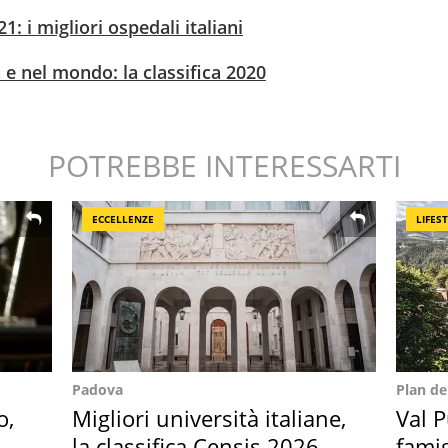
: i migliori ospedali italiani
ia e nel mondo: la classifica 2020
POTREBBE INTERESSARTI
ECCELLENZE
LIFES
Padova
Plan d
o,
Migliori università italiane,
Val P
la
la classifica Censis 2026
famig