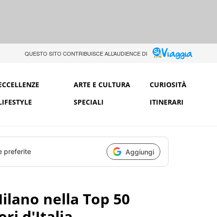
QUESTO SITO CONTRIBUISCE ALL’AUDIENCE DI
ECCELLENZE
ARTE E CULTURA
CURIOSITÀ
LIFESTYLE
SPECIALI
ITINERARI
e preferite
Aggiungi
ilano nella Top 50
ri d'Italia