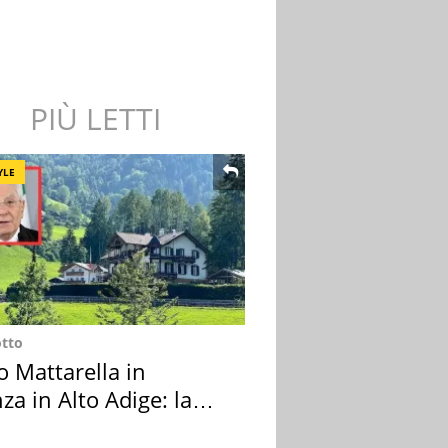
PIÙ LETTI
YLE
otto
o Mattarella in
za in Alto Adige: la
ion scelta