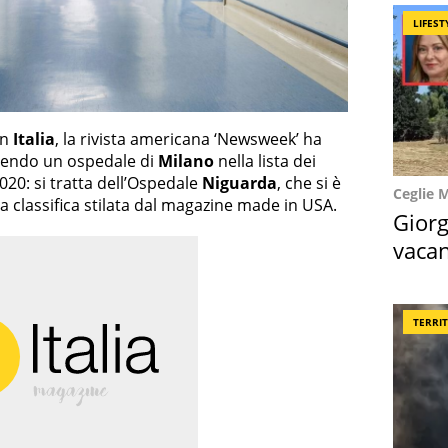
LIFEST
in
Italia
, la rivista americana ‘Newsweek’ ha
erendo un ospedale di
Milano
nella lista dei
020: si tratta dell’Ospedale
Niguarda
, che si è
Ceglie 
a classifica stilata dal magazine made in USA.
Giorg
vacan
locat
TERRI