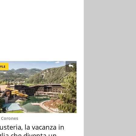
TYLE
e Corones
usteria, la vacanza in
lia che diventa un