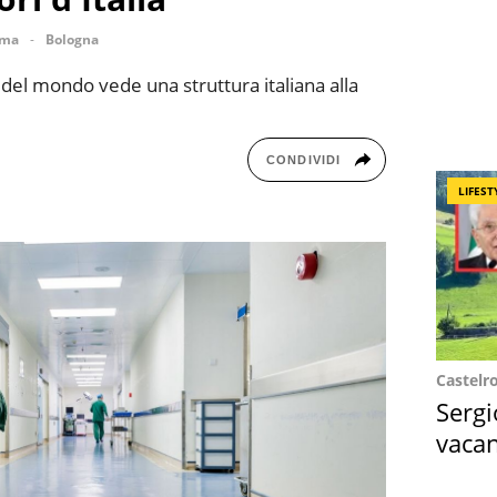
ma
Bologna
i del mondo vede una struttura italiana alla
CONDIVIDI
LIFEST
Castelr
Sergi
vacan
locat