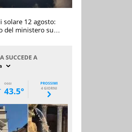
si solare 12 agosto:
o del ministero su
 osservarla