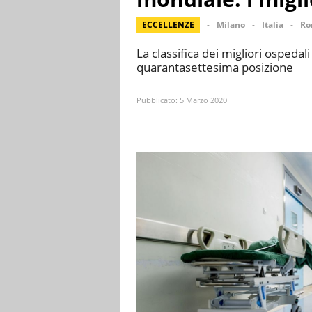
ECCELLENZE
Milano
Italia
Ro
La classifica dei migliori ospedal
quarantasettesima posizione
Pubblicato:
5 Marzo 2020