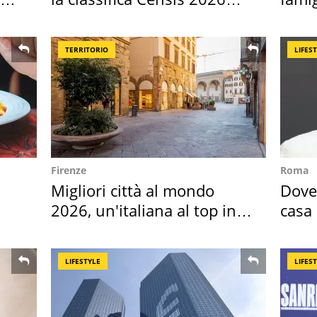
2027
ricor
TERRITORIO
LIFES
Firenze
Roma
Migliori città al mondo
Dove 
2026, un'italiana al top in
casa 
Europa
suoi 
LIFESTYLE
LIFES