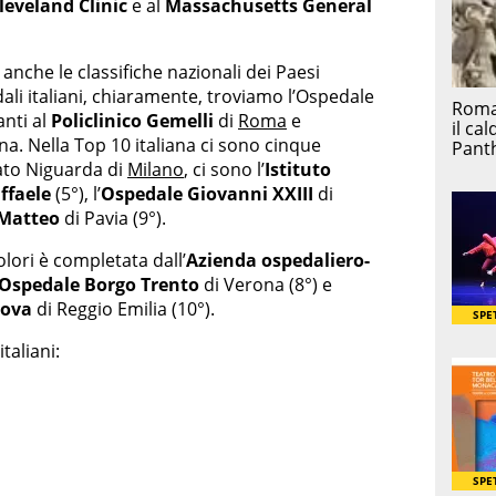
leveland Clinic
e al
Massachusetts General
anche le classifiche nazionali dei Paesi
dali italiani, chiaramente, troviamo l’Ospedale
anti al
Policlinico Gemelli
di
Roma
e
a. Nella Top 10 italiana ci sono cinque
tato Niguarda di
Milano
, ci sono l’
Istituto
ffaele
(5°), l’
Ospedale Giovanni XXIII
di
 Matteo
di Pavia (9°).
olori è completata dall’
Azienda ospedaliero-
Ospedale Borgo Trento
di Verona (8°) e
uova
di Reggio Emilia (10°).
taliani: