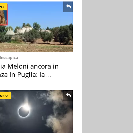
YLE
Messapica
ia Meloni ancora in
za in Puglia: la
ion scelta
TORIO