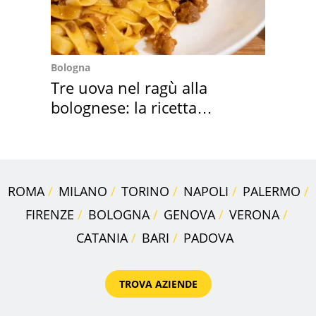
Bologna
Tre uova nel ragù alla
bolognese: la ricetta
"stellata" è un caso
ROMA
MILANO
TORINO
NAPOLI
PALERMO
FIRENZE
BOLOGNA
GENOVA
VERONA
CATANIA
BARI
PADOVA
TROVA AZIENDE