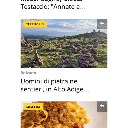
Testaccio: "Annate a
Positano a rompe er c..."
TERRITORIO
Bolzano
Uomini di pietra nei
sentieri, in Alto Adige
scatta l'allarme
LIFESTYLE