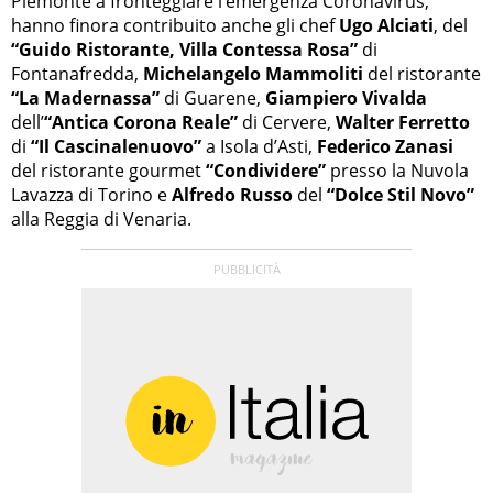
Piemonte a fronteggiare l’emergenza Coronavirus,
hanno finora contribuito anche gli chef
Ugo Alciati
, del
“Guido Ristorante, Villa Contessa Rosa”
di
Fontanafredda,
Michelangelo Mammoliti
del ristorante
“La Madernassa”
di Guarene,
Giampiero Vivalda
dell’
“Antica Corona Reale”
di Cervere,
Walter Ferretto
di
“Il Cascinalenuovo”
a Isola d’Asti,
Federico Zanasi
del ristorante gourmet
“Condividere”
presso la Nuvola
Lavazza di Torino e
Alfredo Russo
del
“Dolce Stil Novo”
alla Reggia di Venaria.