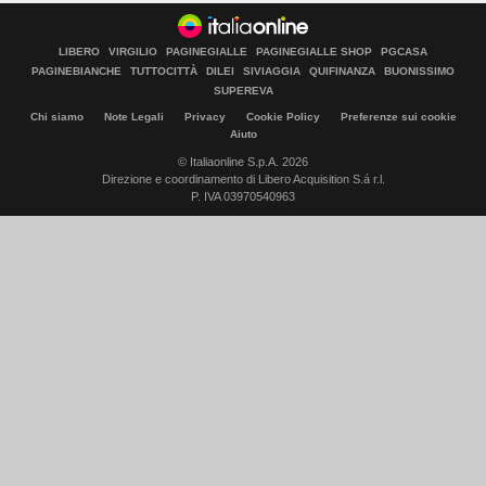
LIBERO
VIRGILIO
PAGINEGIALLE
PAGINEGIALLE SHOP
PGCASA
PAGINEBIANCHE
TUTTOCITTÀ
DILEI
SIVIAGGIA
QUIFINANZA
BUONISSIMO
SUPEREVA
Chi siamo
Note Legali
Privacy
Cookie Policy
Preferenze sui cookie
Aiuto
© Italiaonline S.p.A. 2026
Direzione e coordinamento di Libero Acquisition S.á r.l.
P. IVA 03970540963