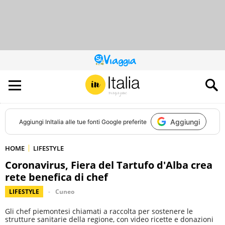
QUESTO
SITO
CONTRIBUISCE
ALL’AUDIENCE
DI
Aggiungi
Aggiungi
InItalia
alle tue fonti Google preferite
HOME
LIFESTYLE
Coronavirus, Fiera del Tartufo d'Alba crea
rete benefica di chef
LIFESTYLE
Cuneo
Gli chef piemontesi chiamati a raccolta per sostenere le
strutture sanitarie della regione, con video ricette e donazioni