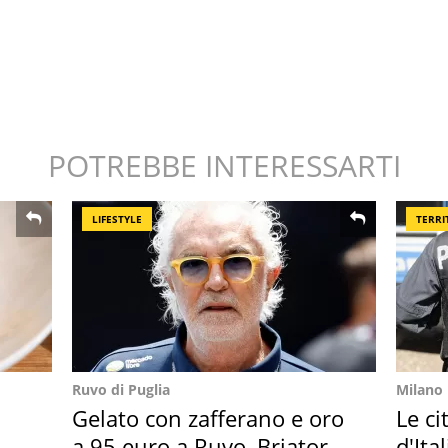
POTREBBE INTERESSARTI
LIFESTYLE
TERRI
Ruvo di Puglia
Milano
Gelato con zafferano e oro
Le ci
a 95 euro a Ruvo, Briatore
d'Ita