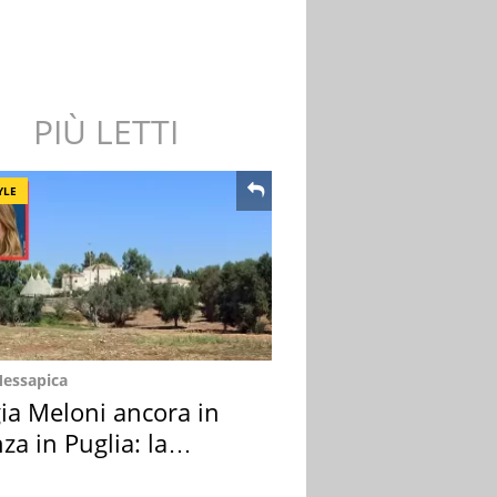
PIÙ LETTI
YLE
Messapica
ia Meloni ancora in
za in Puglia: la
ion scelta