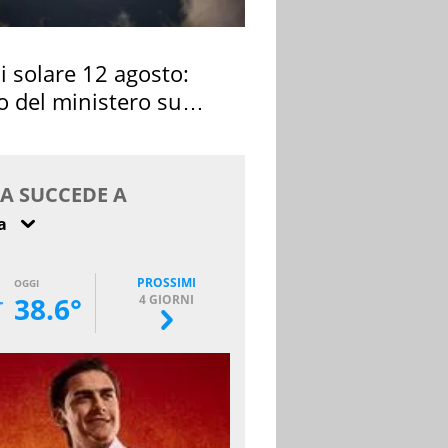
si solare 12 agosto:
o del ministero su
 osservarla