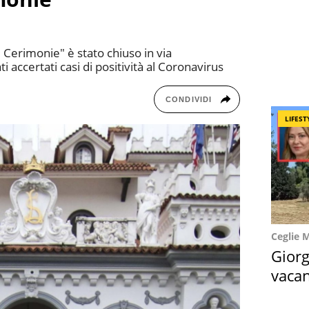
e Cerimonie" è stato chiuso in via
 accertati casi di positività al Coronavirus
CONDIVIDI
LIFEST
Ceglie 
Giorg
vacan
locat