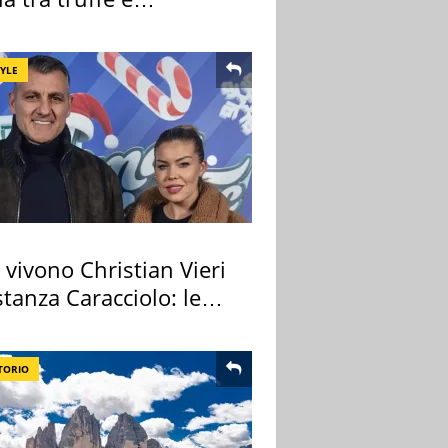
nalità
TYLE
vivono Christian Vieri
tanza Caracciolo: le
case
TORIO