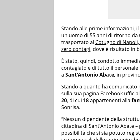
Stando alle prime informazioni, i
un uomo di 55 anni di ritorno da
trasportato al
Cotugno di Napoli,
zero contagi
, dove è risultato in
È stato, quindi, condotto immedi
contagiato e di tutto il personale 
a
Sant’Antonio Abate
, in provinc
Stando a quanto ha comunicato ne
sulla sua pagina Facebook ufficial
20
, di cui
18
appartenenti alla
fam
Sonrisa.
“Nessun dipendente della struttur
cittadina di Sant’Antonio Abate – 
possibilità che si sia potuto regist
i commensali delle cerimonie che 