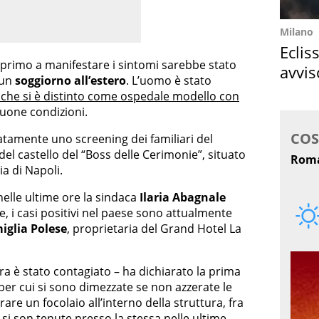
Milano
Eclis
l primo a manifestare i sintomi sarebbe stato
avvis
 un
soggiorno all’estero
. L’uomo è stato
come
 che si è distinto come ospedale modello con
 buone condizioni.
atamente uno screening dei familiari del
del castello del “Boss delle Cerimonie”, situato
ia di Napoli.
lle ultime ore la sindaca
Ilaria Abagnale
e, i casi positivi nel paese sono attualmente
iglia Polese
, proprietaria del Grand Hotel La
a è stato contagiato – ha dichiarato la prima
per cui si sono dimezzate se non azzerate le
rare un focolaio all’interno della struttura, fra
si son tenute presso la stessa nelle ultime