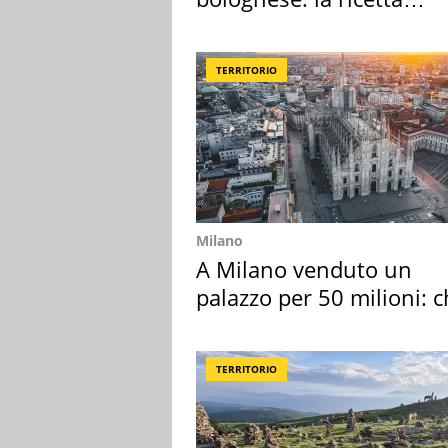
"stellata" è un caso
TERRITORIO
Milano
A Milano venduto un
palazzo per 50 milioni: c
l'ha comprato
TERRITORIO