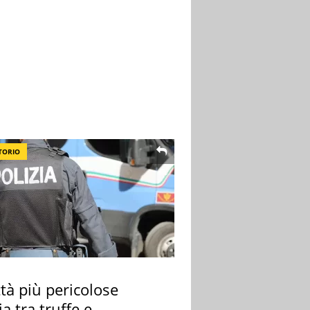
TORIO
ttà più pericolose
lia tra truffe e