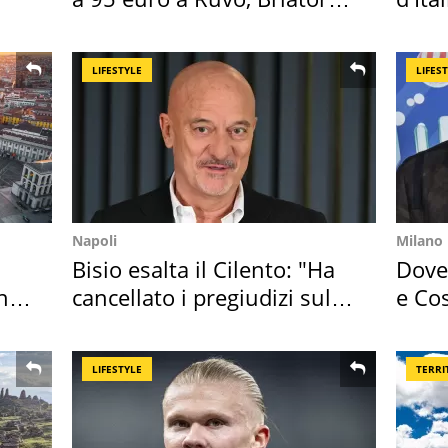
attacca
crimi
LIFESTYLE
LIFES
Napoli
Milano
Bisio esalta il Cilento: "Ha
Dove 
hi
cancellato i pregiudizi sul
e Cos
Sud"
loro 
LIFESTYLE
TERRI