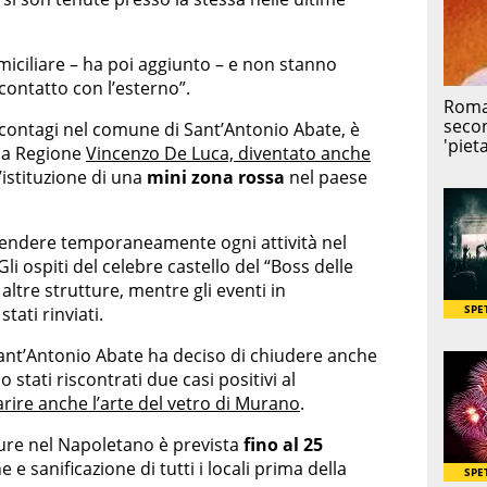
miciliare – ha poi aggiunto – e non stanno
ontatto con l’esterno”.
 contagi nel comune di Sant’Antonio Abate, è
lla Regione
Vincenzo De Luca, diventato anche
’istituzione di una
mini zona rossa
nel paese
spendere temporaneamente ogni attività nel
i ospiti del celebre castello del “Boss delle
 altre strutture, mentre gli eventi in
ati rinviati.
Sant’Antonio Abate ha deciso di chiudere anche
stati riscontrati due casi positivi al
arire anche l’arte del vetro di Murano
.
ture nel Napoletano è prevista
fino al 25
e e sanificazione di tutti i locali prima della