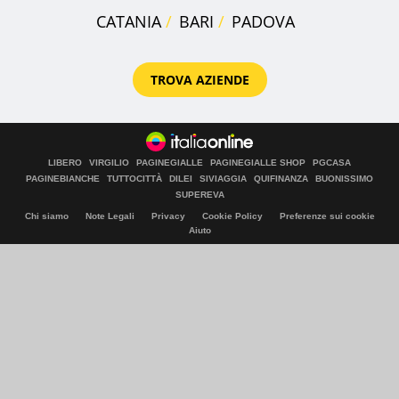
CATANIA
BARI
PADOVA
TROVA AZIENDE
LIBERO
VIRGILIO
PAGINEGIALLE
PAGINEGIALLE SHOP
PGCASA
PAGINEBIANCHE
TUTTOCITTÀ
DILEI
SIVIAGGIA
QUIFINANZA
BUONISSIMO
SUPEREVA
Chi siamo
Note Legali
Privacy
Cookie Policy
Preferenze sui cookie
Aiuto
© Italiaonline S.p.A. 2026
Direzione e coordinamento di Libero Acquisition S.á r.l.
P. IVA 03970540963