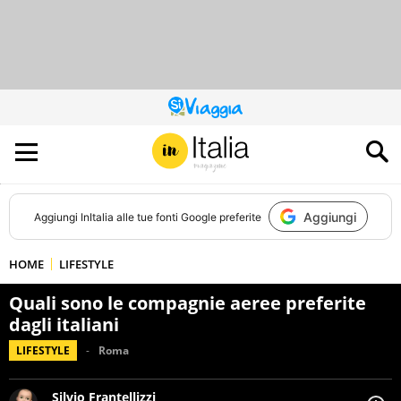
QUESTO
SITO
CONTRIBUISCE
ALL’AUDIENCE
DI
Aggiungi
Aggiungi
InItalia
alle tue fonti Google preferite
HOME
LIFESTYLE
Quali sono le compagnie aeree preferite
dagli italiani
LIFESTYLE
Roma
Silvio Frantellizzi