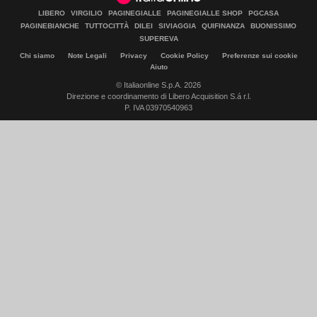
LIBERO
VIRGILIO
PAGINEGIALLE
PAGINEGIALLE SHOP
PGCASA
PAGINEBIANCHE
TUTTOCITTÀ
DILEI
SIVIAGGIA
QUIFINANZA
BUONISSIMO
SUPEREVA
Chi siamo
Note Legali
Privacy
Cookie Policy
Preferenze sui cookie
Aiuto
© Italiaonline S.p.A. 2026
Direzione e coordinamento di Libero Acquisition S.á r.l.
P. IVA 03970540963