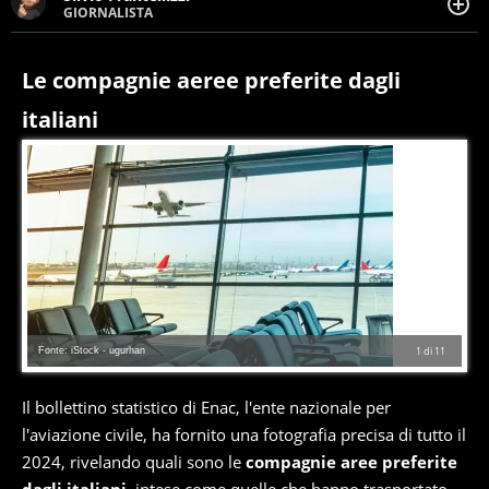
GIORNALISTA
Giornalista pubblicista. Da oltre dieci anni si occupa di
informazione sul web, scrivendo di sport, attualità,
cronaca, motori, spettacolo e videogame.
Le compagnie aeree preferite dagli
italiani
Fonte: iStock - ugurhan
1
di
11
Il bollettino statistico di Enac, l'ente nazionale per
l'aviazione civile, ha fornito una fotografia precisa di tutto il
2024, rivelando quali sono le
compagnie aree preferite