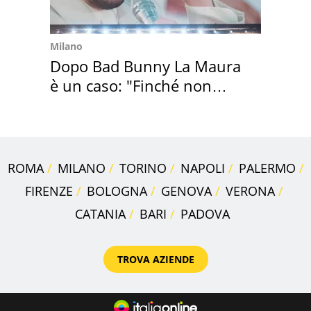
Milano
Dopo Bad Bunny La Maura
è un caso: "Finché non
scappa il morto"
ROMA
MILANO
TORINO
NAPOLI
PALERMO
FIRENZE
BOLOGNA
GENOVA
VERONA
CATANIA
BARI
PADOVA
TROVA AZIENDE