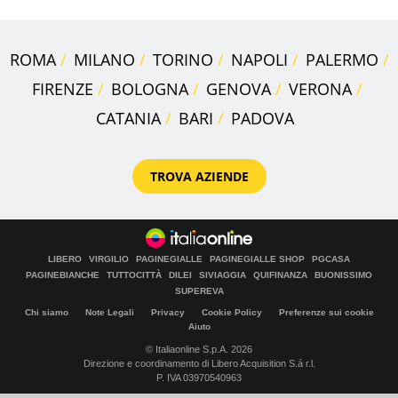
ROMA
MILANO
TORINO
NAPOLI
PALERMO
FIRENZE
BOLOGNA
GENOVA
VERONA
CATANIA
BARI
PADOVA
TROVA AZIENDE
LIBERO
VIRGILIO
PAGINEGIALLE
PAGINEGIALLE SHOP
PGCASA
PAGINEBIANCHE
TUTTOCITTÀ
DILEI
SIVIAGGIA
QUIFINANZA
BUONISSIMO
SUPEREVA
Chi siamo
Note Legali
Privacy
Cookie Policy
Preferenze sui cookie
Aiuto
© Italiaonline S.p.A. 2026
Direzione e coordinamento di Libero Acquisition S.á r.l.
P. IVA 03970540963