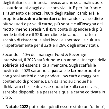
degli italiani e si rinuncia invece, anche se a malincuore,
all’outdoor, ai viaggi e alla convivialità. E per far fronte
all’aumento dei prezzi, l’80% degli italiani cambierà le
proprie
abitudini alimentari
orientandosi verso diete
più salutari e prive di carne, più sobrie e all’insegna del
motto “
meno sprechi
“. Il 45% conta di spendere di più
per le bollette e il 32% per cibo e bevande, il tutto a
scapito di ristoranti e altri locali e spettacoli e cultura
(rispettivamente per il 32% e il 26% degli intervistati).
Secondo il 40% dei manager Food & Beverage
intervistati, il 2023 sarà dunque un anno all’insegna della
sobrietà
ed essenzialità alimentare. Sugli scaffali le
novità del 2023 saranno la
pasta
e le
farine
prodotte
con grani antichi o con prodotti low carb e maggiore
contenuto di proteine. E un italiano su cinque ha
dichiarato che, se dovesse rinunciare alla carne vera,
sarebbe disponibile a passare a quella
carne coltivata in
vitro
.
Il
Natale 2022
potrebbe quindi essere stato un “ultimo”,