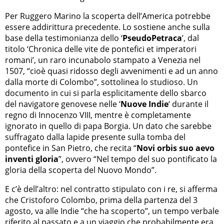
Per Ruggero Marino la scoperta dell’America potrebbe
essere addirittura precedente. Lo sostiene anche sulla
base della testimonianza dello ‘
PseudoPetraca
’, dal
titolo ‘Chronica delle vite de pontefici et imperatori
romani’, un raro incunabolo stampato a Venezia nel
1507, “cioè quasi ridosso degli avvenimenti e ad un anno
dalla morte di Colombo”, sottolinea lo studioso. Un
documento in cui si parla esplicitamente dello sbarco
del navigatore genovese nelle ‘
Nuove Indie
‘ durante il
regno di Innocenzo VIII, mentre è completamente
ignorato in quello di papa Borgia. Un dato che sarebbe
suffragato dalla lapide presente sulla tomba del
pontefice in San Pietro, che recita “
Novi orbis suo aevo
inventi gloria
”, ovvero “Nel tempo del suo pontificato la
gloria della scoperta del Nuovo Mondo”.
E c’è dell’altro: nel contratto stipulato con i re, si afferma
che Cristoforo Colombo, prima della partenza del 3
agosto, va alle Indie “che ha scoperto”, un tempo verbale
riferito al passato e a un viaggio che probabilmente era