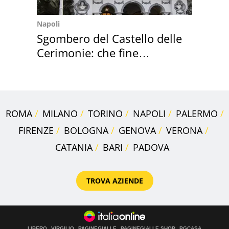
Napoli
Sgombero del Castello delle
Cerimonie: che fine
faranno i mobili
ROMA
MILANO
TORINO
NAPOLI
PALERMO
FIRENZE
BOLOGNA
GENOVA
VERONA
CATANIA
BARI
PADOVA
TROVA AZIENDE
LIBERO
VIRGILIO
PAGINEGIALLE
PAGINEGIALLE SHOP
PGCASA