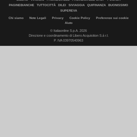
PAGINEBIANCHE
TUTTOCITTÀ
DILEI
SIVIAGGIA
QUIFINANZA
BUONISSIMO
SUPEREVA
Chi siamo
Note Legali
Privacy
Cookie Policy
Preferenze sui cookie
Aiuto
© Italiaonline S.p.A. 2026
Direzione e coordinamento di Libero Acquisition S.á r.l.
P. IVA 03970540963