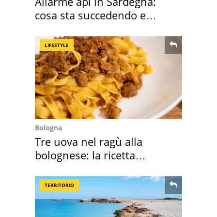
Allarme api in Sardegna:
cosa sta succedendo e
perché
LIFESTYLE
Bologna
Tre uova nel ragù alla
bolognese: la ricetta
"stellata" è un caso
TERRITORIO